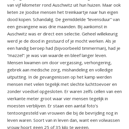
van vijf kilometer rond Auschwitz uit hun huizen. Maar ook
lieten ze Joodse mensen het treinkaartje naar hun eigen
dood kopen. Schandalig. De gemiddelde “levensduur” van
een gevangene was drie maanden. Bij aankomst in
Auschwitz was er direct een selectie. Geheel willekeurig
werd je de dood in gestuurd of je mocht werken. Als je
een handig beroep had (bijvoorbeeld timmerman), had je
“mazzel”: je was van waarde en bleef langer leven.
Mensen kwamen om door vergassing, verhongering,
gebrek aan medische zorg, mishandeling en volledige
uitputting. In de gevangenissen op het kamp werden
mensen met velen tegelijk met slechte luchttoevoer en
zonder voedsel opgesloten. Er waren zelfs cellen van een
vierkante meter groot waar vier mensen tegelijk in
moesten verblijven. Er staan een aantal foto’s
tentoongesteld van vrouwen die bij de bevrijding nog in
leven waren. Soort van in leven dan, want een volwassen
vrouw hoort geen 25 of 35 kilo te wegen.