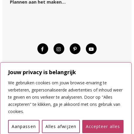
Plannen aan het maken…
© KIM OP REIS 2015–2024.
Jouw privacy is belangrijk
DISCLAIMER
COOKIES
We gebruiken cookies om jouw browse-ervaring te
PRIVACYVOORWAARDEN
verbeteren, gepersonaliseerde advertenties of inhoud weer
te geven en ons verkeer te analyseren. Door op "Alles
accepteren" te klikken, ga je akkoord met ons gebruik van
NAAR BOVEN
cookies.
Nederlands
Aanpassen
Alles afwijzen
Accepteer alles