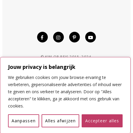
© KIM OP REIS 2015–2024.
DISCLAIMER
Jouw privacy is belangrijk
COOKIES
PRIVACYVOORWAARDEN
We gebruiken cookies om jouw browse-ervaring te
verbeteren, gepersonaliseerde advertenties of inhoud weer
te geven en ons verkeer te analyseren. Door op "Alles
NAAR BOVEN
accepteren" te klikken, ga je akkoord met ons gebruik van
cookies.
Nederlands
English
Aanpassen
Alles afwijzen
Accepteer alles