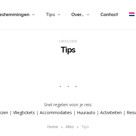
estemmingen
Tips
Over…
Contact
CATEGORIE
Tips
Snel regelen voor je reis:
izen
|
Vliegtickets
|
Accommodaties
|
Huurauto
|
Activiteiten
|
Reis
»
»
Home
Alles
Tips