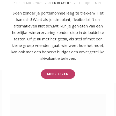
19 DECEMBER 2025
GEEN REACTIES
LEESTIJD: 5 MIN.
Skiën zonder je portemonnee leeg te trekken? Het
kan echt! Want als je slim plant, flexibel blijft en
alternatieven niet schuwt, kun je genieten van een
heerlijke winterervaring zonder diep in de buidel te
tasten. Of je nu met het gezin, als stel of met een
kleine groep vrienden gaat: wie weet hoe het moet,
kan ook met een beperkt budget een onvergetelijke
skivakantie beleven.
MEER LEZEN