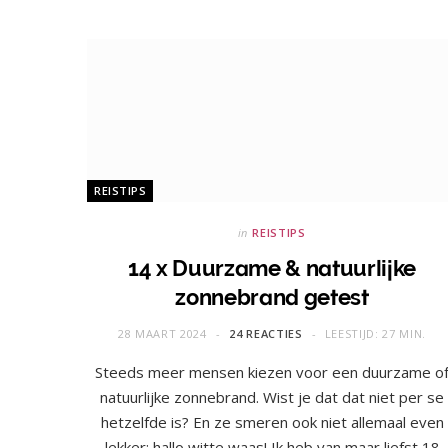
REISTIPS
in
REISTIPS
14 x Duurzame & natuurlijke
zonnebrand getest
28 MAART 2024
24 REACTIES
LEESTIJD: 27 MIN.
Steeds meer mensen kiezen voor een duurzame o
natuurlijke zonnebrand. Wist je dat dat niet per se
hetzelfde is? En ze smeren ook niet allemaal even
lekker: hallo witte waas! Ik heb van maar liefst 18