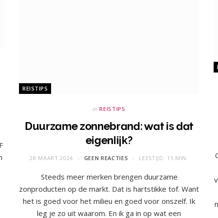
REISTIPS
in
REISTIPS
Duurzame zonnebrand: wat is dat
eigenlijk?
F
n
28 MAART 2024
GEEN REACTIES
LEESTIJD: 15 MIN.
Steeds meer merken brengen duurzame
v
zonproducten op de markt. Dat is hartstikke tof. Want
het is goed voor het milieu en goed voor onszelf. Ik
leg je zo uit waarom. En ik ga in op wat een