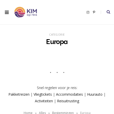
I
P
n
i
s
n
t
t
a
e
g
r
r
e
CATEGORIE
a
s
m
t
Europa
Snel regelen voor je reis:
Pakketreizen
|
Vliegtickets
|
Accommodaties
|
Huurauto
|
Activiteiten
|
Reisuitrusting
»
»
»
Home
Alles
Bestemmingen
Europa