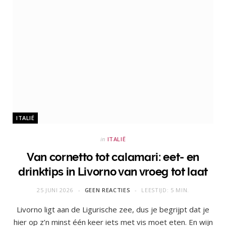
ITALIË
in
ITALIË
Van cornetto tot calamari: eet- en
drinktips in Livorno van vroeg tot laat
25 JUNI 2026
GEEN REACTIES
LEESTIJD: 5 MIN.
Livorno ligt aan de Ligurische zee, dus je begrijpt dat je
hier op z’n minst één keer iets met vis moet eten. En wijn