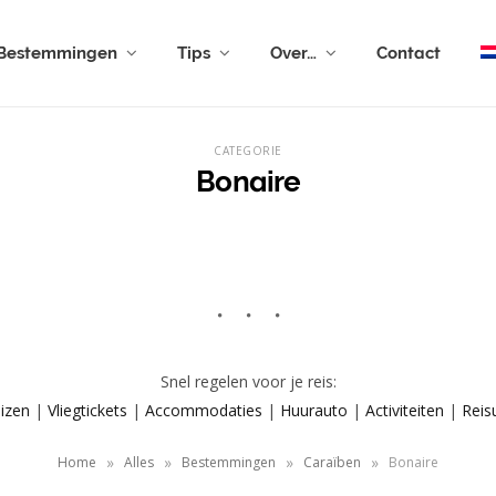
Bestemmingen
Tips
Over…
Contact
CATEGORIE
Bonaire
Snel regelen voor je reis:
izen
|
Vliegtickets
|
Accommodaties
|
Huurauto
|
Activiteiten
|
Reis
»
»
»
»
Home
Alles
Bestemmingen
Caraïben
Bonaire