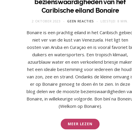
bezienswaardigheden van het
Caribische eiland Bonaire
2 OKTOBER 2023
GEEN REACTIES
LEESTIJD: 8 MIN.
Bonaire is een prachtig eiland in het Caribisch gebied
niet ver van de kust van Venezuela. Het ligt ten
oosten van Aruba en Curaçao en is vooral favoriet bi
duikers en watersporters. Een tropisch klimaat,
azuurblauw water en een verkoelend briesje make
het een ideale bestemming voor iedereen die houd
van zon, zee en strand. Ondanks de kleine omvang i
er op Bonaire genoeg te doen én te zien. In deze
blog delen we de mooiste bezienswaardigheden va
Bonaire, in willekeurige volgorde. Bon biní na Boneiru
(Welkom op Bonaire).
MEER LEZEN