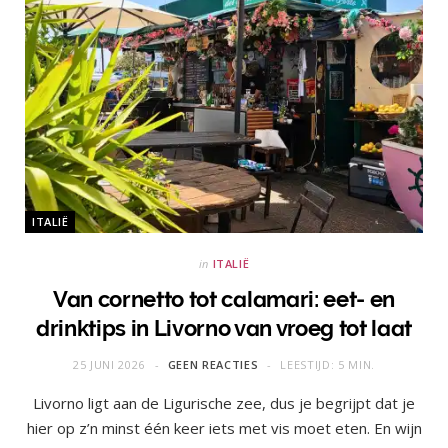
ITALIË
in
ITALIË
Van cornetto tot calamari: eet- en
drinktips in Livorno van vroeg tot laat
25 JUNI 2026
GEEN REACTIES
LEESTIJD: 5 MIN.
Livorno ligt aan de Ligurische zee, dus je begrijpt dat je
hier op z’n minst één keer iets met vis moet eten. En wijn