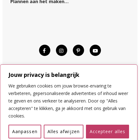
Plannen aan het maken…
© KIM OP REIS 2015–2024.
Jouw privacy is belangrijk
DISCLAIMER
COOKIES
We gebruiken cookies om jouw browse-ervaring te
PRIVACYVOORWAARDEN
verbeteren, gepersonaliseerde advertenties of inhoud weer
te geven en ons verkeer te analyseren. Door op "Alles
accepteren" te klikken, ga je akkoord met ons gebruik van
NAAR BOVEN
cookies.
Nederlands
English
Aanpassen
Alles afwijzen
Accepteer alles