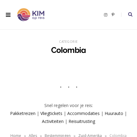
I
P
n
i
s
n
t
t
a
e
g
r
r
e
CATEGORIE
a
s
m
t
Colombia
Snel regelen voor je reis:
Pakketreizen
|
Vliegtickets
|
Accommodaties
|
Huurauto
|
Activiteiten
|
Reisuitrusting
»
»
»
»
Home
Alles
Bestemmingen
Zuid-Amerika
Colombia