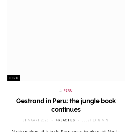
PERU
in
PERU
Gestrand in Peru: the jungle book
continues
31 MAART 2020
4 REACTIES
LEESTIJD: 8 MIN.
Al drie weken zit ik in de Peruaanse jungle nabij Nauta,