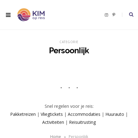
I
P
n
i
s
n
t
t
a
e
g
r
r
e
CATEGORIE
a
s
m
t
Persoonlijk
Snel regelen voor je reis:
Pakketreizen
|
Vliegtickets
|
Accommodaties
|
Huurauto
|
Activiteiten
|
Reisuitrusting
»
Home
Persoonlijk