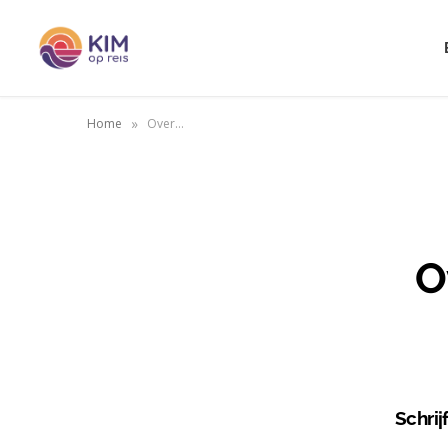
»
Home
Over…
O
Schrij