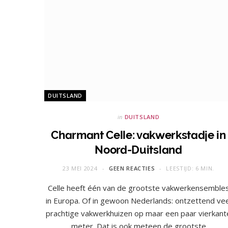
DUITSLAND
in
DUITSLAND
Charmant Celle: vakwerkstadje in
Noord-Duitsland
23 MEI 2024
GEEN REACTIES
LEESTIJD: 6 MIN.
Celle heeft één van de grootste vakwerkensemble
in Europa. Of in gewoon Nederlands: ontzettend vee
prachtige vakwerkhuizen op maar een paar vierkant
meter. Dat is ook meteen de grootste