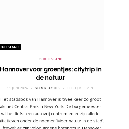
DUITSLAND
in
DUITSLAND
Hannover voor groentjes: citytrip in
de natuur
11 JUNI 2024
GEEN REACTIES
LEESTIJD: 6 MIN.
Het stadsbos van Hannover is twee keer zo groot
als het Central Park in New York. De burgemeester
wil het liefst een autovrij centrum en er zijn allerlei
nitiatieven onder de noemer ‘Meer natuur in de stad’.
Oftewel: er zijn volop groene hotspots in Hannover.