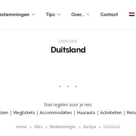
estemmingen
Tips
Over…
Contact
CATEGORIE
Duitsland
Snel regelen voor je reis:
izen
|
Vliegtickets
|
Accommodaties
|
Huurauto
|
Activiteiten
|
Reis
»
»
»
»
Home
Alles
Bestemmingen
Europa
Duitsland