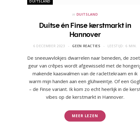
DUITSLAND
in
DUITSLAND
Duitse én Finse kerstmarkt in
Hannover
6 DECEMBER 2023
GEEN REACTIES
LEESTIJD: 6 MIN.
De sneeuwvlokjes dwarrelen naar beneden, de zoe
geur van crêpes wordt afgewisseld met de hongeri
makende kaaswalmen van de raclettekraam en ik
warm mijn handen aan een glühweintje. Of een Gogl
– de Finse variant. Ik kom zo echt heerlijk in de kers
vibes op de kerstmarkt in Hannover.
MEER LEZEN