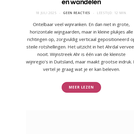
en wandelen
18 JULI 2025
GEEN REACTIES
LEESTIJD: 12 MIN.
Ontelbaar veel wijnranken. En dan niet in grote,
horizontale wijngaarden, maar in kleine plukjes alle
richtingen op, zorgvuldig verticaal gepositioneerd o
steile rotshellingen. Het uitzicht in het Ahrdal vervee
nooit. Wijnstreek Ahr is één van de kleinste
wijnregio’s in Duitsland, maar maakt grootse indruk. 
vertel je graag wat je er kan beleven.
MEER LEZEN