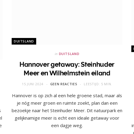
DUITSLAND
in
DUITSLAND
Hannover getaway: Steinhuder
Meer en Wilhelmstein eiland
15 JUNI 2024
GEEN REACTIES
LEESTIJD: 5 MIN.
Hannover is op zich al een hele groene stad, maar als
je nóg meer groen en ruimte zoekt, plan dan een
s
bezoekje naar het Steinhuder Meer. Dit natuurpark en
l
gelijknamige meer is echt een ideale getaway voor
e
een dagje weg.
i