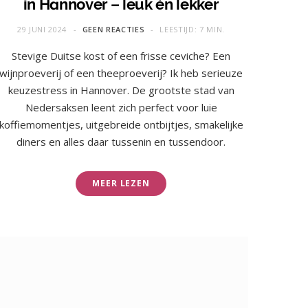
in Hannover – leuk én lekker
29 JUNI 2024
GEEN REACTIES
LEESTIJD: 7 MIN.
Stevige Duitse kost of een frisse ceviche? Een
wijnproeverij of een theeproeverij? Ik heb serieuze
keuzestress in Hannover. De grootste stad van
Nedersaksen leent zich perfect voor luie
koffiemomentjes, uitgebreide ontbijtjes, smakelijke
diners en alles daar tussenin en tussendoor.
MEER LEZEN