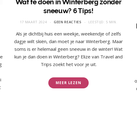
Wat te doen in Winterberg zonder
sneeuw? 6 Tips!
17 MAART 2024
GEEN REACTIES
LEESTIJD: 5 MIN.
Als je dichtbij huis een weekje, weekendje of zelfs
dagje wilt skiën, dan moet je naar Winterberg. Maar
soms is er helemaal geen sneeuw in de winter! Wat
te
kun je dan doen in Winterberg? Elize van Travel and
g
Trips zoekt het voor je uit.
i
o
MEER LEZEN
t