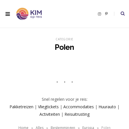
I
P
n
i
s
n
t
t
a
e
g
r
r
e
CATEGORIE
a
s
m
t
Polen
Snel regelen voor je reis:
Pakketreizen
|
Vliegtickets
|
Accommodaties
|
Huurauto
|
Activiteiten
|
Reisuitrusting
»
»
»
»
Home
Alles
Bestemmingen
Europa
Polen