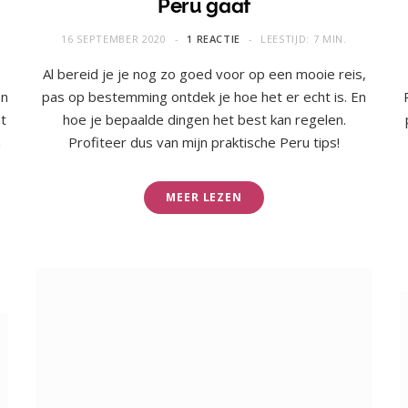
Peru gaat
16 SEPTEMBER 2020
1 REACTIE
LEESTIJD: 7 MIN.
Al bereid je je nog zo goed voor op een mooie reis,
en
pas op bestemming ontdek je hoe het er echt is. En
t
hoe je bepaalde dingen het best kan regelen.
n
Profiteer dus van mijn praktische Peru tips!
MEER LEZEN