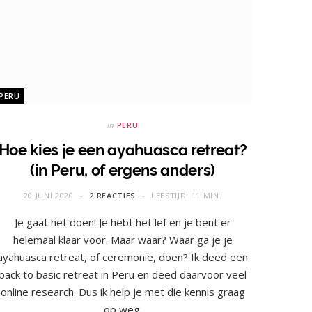
PERU
in
PERU
Hoe kies je een ayahuasca retreat?
(in Peru, of ergens anders)
20 JUNI 2020
2 REACTIES
LEESTIJD: 11 MIN.
Je gaat het doen! Je hebt het lef en je bent er
helemaal klaar voor. Maar waar? Waar ga je je
ayahuasca retreat, of ceremonie, doen? Ik deed een
back to basic retreat in Peru en deed daarvoor veel
online research. Dus ik help je met die kennis graag
op weg.