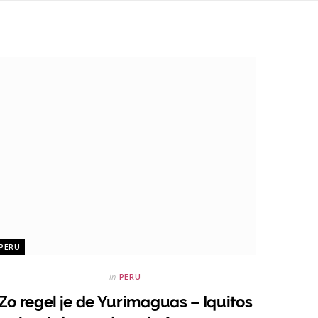
PERU
in
PERU
Zo regel je de Yurimaguas – Iquitos