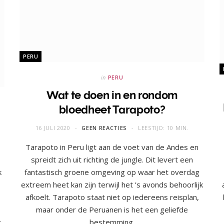
PERU
in
PERU
Wat te doen in en rondom
bloedheet Tarapoto?
16 JULI 2020
GEEN REACTIES
LEESTIJD: 10 MIN.
Tarapoto in Peru ligt aan de voet van de Andes en
spreidt zich uit richting de jungle. Dit levert een
k
fantastisch groene omgeving op waar het overdag
extreem heet kan zijn terwijl het ’s avonds behoorlijk
afkoelt. Tarapoto staat niet op iedereens reisplan,
maar onder de Peruanen is het een geliefde
t
bestemming.