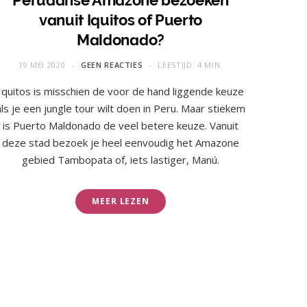
Peruaanse Amazone bezoeken
vanuit Iquitos of Puerto
Maldonado?
19 MEI 2020
GEEN REACTIES
LEESTIJD: 4 MIN.
Iquitos is misschien de voor de hand liggende keuze
als je een jungle tour wilt doen in Peru. Maar stiekem
is Puerto Maldonado de veel betere keuze. Vanuit
deze stad bezoek je heel eenvoudig het Amazone
gebied Tambopata of, iets lastiger, Manú.
MEER LEZEN