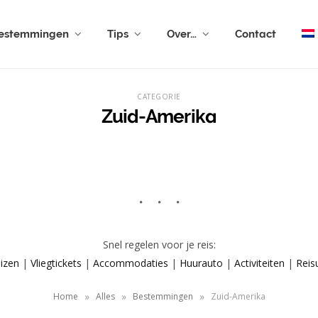
estemmingen
Tips
Over…
Contact
CATEGORIE
Zuid-Amerika
Snel regelen voor je reis:
izen
|
Vliegtickets
|
Accommodaties
|
Huurauto
|
Activiteiten
|
Reis
»
»
»
Home
Alles
Bestemmingen
Zuid-Amerika