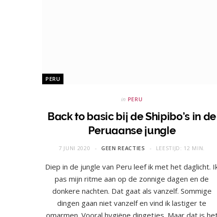
PERU
in
PERU
Back to basic bij de Shipibo’s in de
Peruaanse jungle
7 JUNI 2020
GEEN REACTIES
LEESTIJD: 12 MIN.
Diep in de jungle van Peru leef ik met het daglicht. I
pas mijn ritme aan op de zonnige dagen en de
donkere nachten. Dat gaat als vanzelf. Sommige
dingen gaan niet vanzelf en vind ik lastiger te
omarmen. Vooral hygiëne dingetjes. Maar dat is he