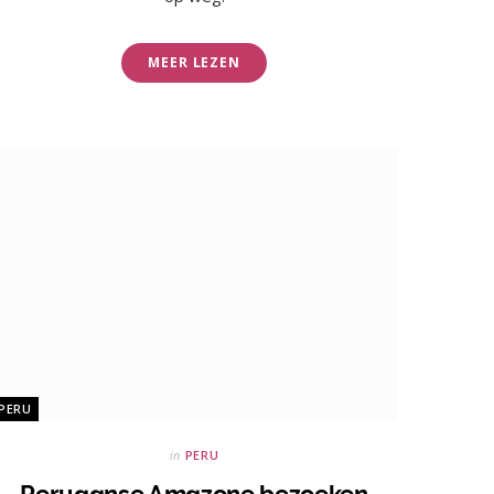
MEER LEZEN
PERU
in
PERU