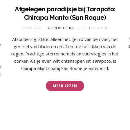
Afgelegen paradijsje bij Tarapoto:
Chirapa Manta (San Roque)
27 MEI 2020
GEEN REACTIES
LEESTIJD: 4 MIN.
Afzondering. Stilte. Alleen het geluid van de rivier, het
o
geritsel van bladeren en af en toe het tikken van de
,
regen. Prachtige sterrenhemels en vuurvliegjes in het
donker. Als je even wilt ontsnappen uit Tarapoto, is
r
Chirapa Manta nabij San Roque je antwoord.
k
MEER LEZEN