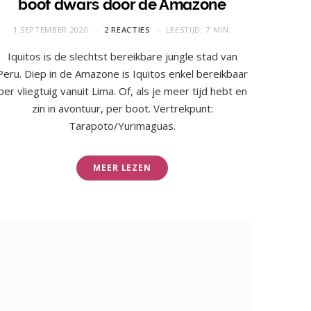
boot dwars door de Amazone
1 SEPTEMBER 2020
2 REACTIES
LEESTIJD: 7 MIN.
Iquitos is de slechtst bereikbare jungle stad van
Peru. Diep in de Amazone is Iquitos enkel bereikbaar
per vliegtuig vanuit Lima. Of, als je meer tijd hebt en
zin in avontuur, per boot. Vertrekpunt:
Tarapoto/Yurimaguas.
MEER LEZEN