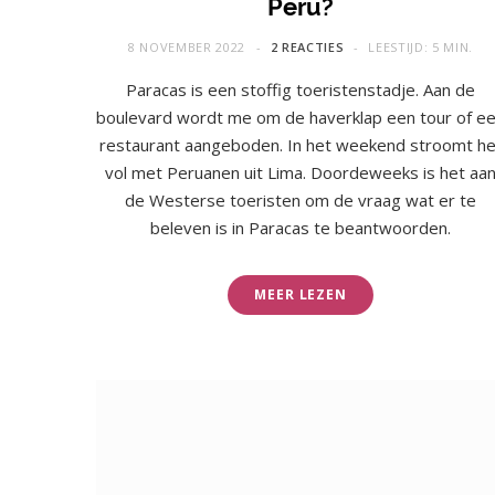
Peru?
8 NOVEMBER 2022
2 REACTIES
LEESTIJD: 5 MIN.
Paracas is een stoffig toeristenstadje. Aan de
boulevard wordt me om de haverklap een tour of e
restaurant aangeboden. In het weekend stroomt he
vol met Peruanen uit Lima. Doordeweeks is het aa
de Westerse toeristen om de vraag wat er te
beleven is in Paracas te beantwoorden.
MEER LEZEN