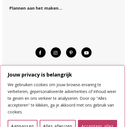
Plannen aan het maken…
© KIM OP REIS 2015–2024.
Jouw privacy is belangrijk
DISCLAIMER
COOKIES
We gebruiken cookies om jouw browse-ervaring te
PRIVACYVOORWAARDEN
verbeteren, gepersonaliseerde advertenties of inhoud weer
te geven en ons verkeer te analyseren. Door op "Alles
accepteren" te klikken, ga je akkoord met ons gebruik van
NAAR BOVEN
cookies.
Nederlands
English
Aanpassen
Alles afwijzen
Accepteer alles