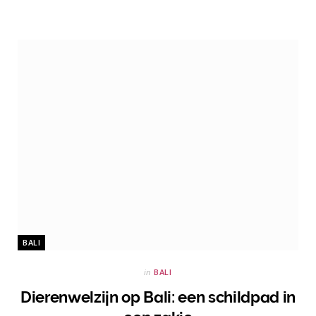
BALI
in
BALI
Dierenwelzijn op Bali: een schildpad in