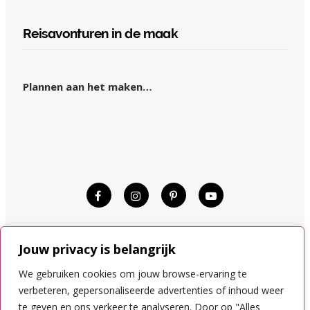
Reisavonturen in de maak
Plannen aan het maken…
© KIM OP REIS 2015–2024.
Jouw privacy is belangrijk
DISCLAIMER
COOKIES
We gebruiken cookies om jouw browse-ervaring te
PRIVACYVOORWAARDEN
verbeteren, gepersonaliseerde advertenties of inhoud weer
te geven en ons verkeer te analyseren. Door op "Alles