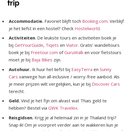
trip
Accommodatie.
Favoriet blijft toch
Booking.com
. Verblijf
je het liefst in een hostel? Check
Hostelworld
.
Activiteiten
. De leukste tours en activiteiten boek je
bij
GetYourGuide
,
Tiqets
en
Viator
. Gratis’ wandeltours
boek je bij
Freetour.com
of
GuruWalk
en voor fietstours
moet je bij
Baja Bikes
zijn.
Autohuur.
Ik huur het liefst bij
EasyTerra
en
Sunny
Cars
vanwege hun all-inclusive / worry-free aanbod. Als
je meer prijzen wilt vergelijken, kun je bij
Discover Cars
terecht.
Geld.
Vind je het fijn om alvast wat Thais geld te
hebben? Bestel via
GWK Travelex
.
Reisgidsen.
Krijg je al helemaal zin in je Thailand trip?
Snap ik! Om je voorpret verder aan te wakkeren kun je