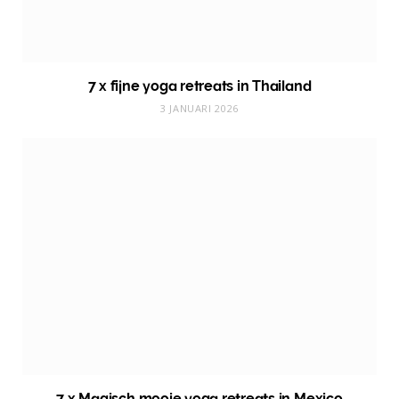
7 x fijne yoga retreats in Thailand
3 JANUARI 2026
7 x Magisch mooie yoga retreats in Mexico