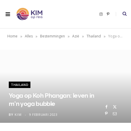
I
P
n
i
s
n
t
t
a
e
g
r
»
»
»
»
»
Home
Alles
Bestemmingen
Azië
Thailand
Yoga op Koh Phangan: leven in m’n yoga bubble
r
e
a
s
m
t
THAILAND
Yoga op Koh Phangan: leven in
m’n yoga bubble
BY
KIM
9 FEBRUARI 2023