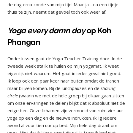
de dag erna zonde van mijn tijd. Maar ja… na een tijdje
thuis te zijn, neemt dat gevoel toch ook weer af.
Yoga every damn day
op Koh
Phangan
Ondertussen gaat de Yoga Teacher Training door. In de
tweede week sta ik te huilen op mijn yogamat. Ik weet
eigenlijk niet waarom. Het gaat in ieder geval niet goed.
Ik loop ook een paar keer naar buiten omdat de tranen
maar blijven komen. Bij de lunchpauzes en de
sharing
circle
(waarin we met de hele groep bij elkaar gaan zitten
om onze ervaringen te delen) blijkt dat ik absoluut niet de
enige ben. Onze lichamen zijn vermoeid van ruim vier uur
yoga op een dag en de nieuwe indrukken. Ik lig iedere
avond al voor tien uur op bed. Mijn hele dag draait om
yoga. Niet dat ik klaag, want dit wil ik. Maar ik had niet