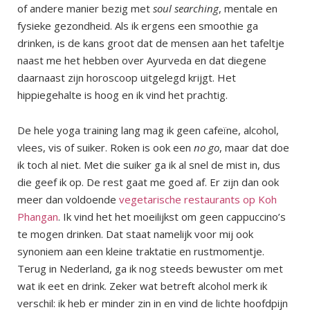
of andere manier bezig met
soul searching
, mentale en
fysieke gezondheid. Als ik ergens een smoothie ga
drinken, is de kans groot dat de mensen aan het tafeltje
naast me het hebben over Ayurveda en dat diegene
daarnaast zijn horoscoop uitgelegd krijgt. Het
hippiegehalte is hoog en ik vind het prachtig.
De hele yoga training lang mag ik geen cafeïne, alcohol,
vlees, vis of suiker. Roken is ook een
no go
, maar dat doe
ik toch al niet. Met die suiker ga ik al snel de mist in, dus
die geef ik op. De rest gaat me goed af. Er zijn dan ook
meer dan voldoende
vegetarische restaurants op Koh
Phangan
. Ik vind het het moeilijkst om geen cappuccino’s
te mogen drinken. Dat staat namelijk voor mij ook
synoniem aan een kleine traktatie en rustmomentje.
Terug in Nederland, ga ik nog steeds bewuster om met
wat ik eet en drink. Zeker wat betreft alcohol merk ik
verschil: ik heb er minder zin in en vind de lichte hoofdpijn