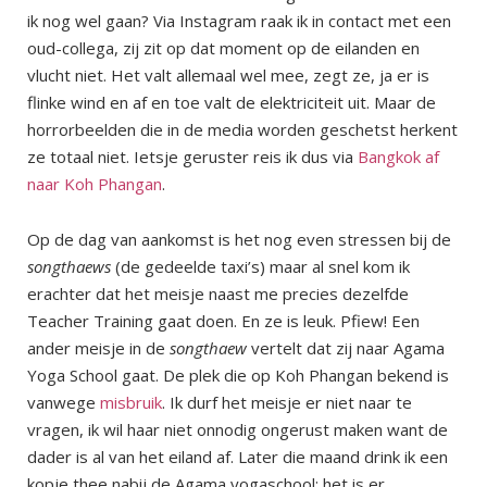
ik nog wel gaan? Via Instagram raak ik in contact met een
oud-collega, zij zit op dat moment op de eilanden en
vlucht niet. Het valt allemaal wel mee, zegt ze, ja er is
flinke wind en af en toe valt de elektriciteit uit. Maar de
horrorbeelden die in de media worden geschetst herkent
ze totaal niet. Ietsje geruster reis ik dus via
Bangkok af
naar Koh Phangan
.
Op de dag van aankomst is het nog even stressen bij de
songthaews
(de gedeelde taxi’s) maar al snel kom ik
erachter dat het meisje naast me precies dezelfde
Teacher Training gaat doen. En ze is leuk. Pfiew! Een
ander meisje in de
songthaew
vertelt dat zij naar Agama
Yoga School gaat. De plek die op Koh Phangan bekend is
vanwege
misbruik
. Ik durf het meisje er niet naar te
vragen, ik wil haar niet onnodig ongerust maken want de
dader is al van het eiland af. Later die maand drink ik een
kopje thee nabij de Agama yogaschool: het is er