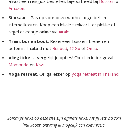
alvast een reisgids bestellen, bijvoorbeeld bij
Bol.com
of
Amazon
.
Simkaart.
Pas op voor onverwachte hoge bel- en
internetkosten. Koop een lokale simkaart ter plekke of
regel er eentje online via
Airalo
.
Trein
,
bus en boot
. Reserveer bussen, treinen en
boten in Thailand met
Busbud
,
12Go
of
Omio
.
Vliegtickets.
Vergelijk je opties! Check in ieder geval
Momondo
en
Kiwi
.
Yoga retreat.
Of, ga lekker op
yoga retreat in Thailand
.
Sommige links op deze site zijn affiliate links. Als jij iets via zo’n
link koopt, ontvang ik mogelijk een commissie.