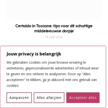
Certaldo in Toscane: tips voor dit schattige
middeleeuwse dorpje
10 JUNI 2026
Jouw privacy is belangrijk
We gebruiken cookies om jouw browse-ervaring te
Reacties
verbeteren, gepersonaliseerde advertenties of inhoud weer
te geven en ons verkeer te analyseren. Door op "Alles
accepteren" te klikken, ga je akkoord met ons gebruik van
Dominique | dominiquetravels.com
cookies.
ANTWOORDEN
7 JAAR AGO
Aanpassen
Alles afwijzen
Accepteer alles
Je kan volgens mij nooit genoeg wijn proeven in