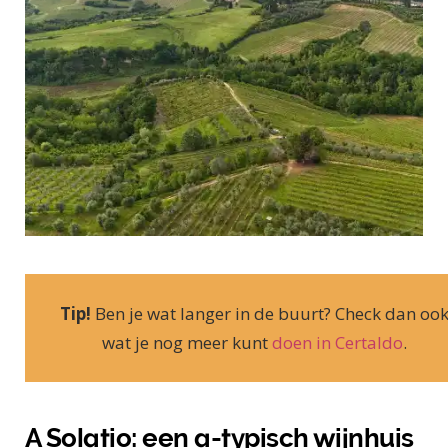
Tip!
Ben je wat langer in de buurt? Check dan oo
wat je nog meer kunt
doen in Certaldo
.
A Solatio: een a-typisch wijnhuis