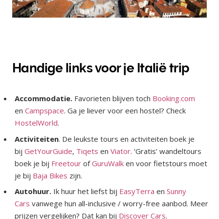
Handige links voor je Italië trip
Accommodatie.
Favorieten blijven toch
Booking.com
en
Campspace
. Ga je liever voor een hostel? Check
HostelWorld
.
Activiteiten
. De leukste tours en activiteiten boek je
bij
GetYourGuide
,
Tiqets
en
Viator
. ‘Gratis’ wandeltours
boek je bij
Freetour
of
GuruWalk
en voor fietstours moet
je bij
Baja Bikes
zijn.
Autohuur.
Ik huur het liefst bij
EasyTerra
en
Sunny
Cars
vanwege hun all-inclusive / worry-free aanbod. Meer
prijzen vergelijken? Dat kan bij
Discover Cars
.