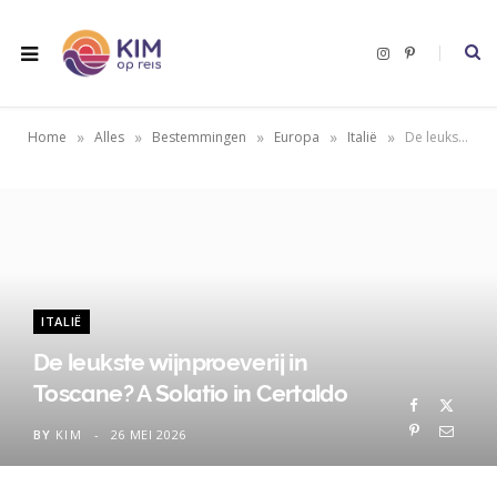
I
P
n
i
s
n
t
t
a
e
g
r
»
»
»
»
»
Home
Alles
Bestemmingen
Europa
Italië
De leukste wijnproeverij in Toscane? A Solatio in Certaldo
r
e
a
s
m
t
ITALIË
De leukste wijnproeverij in
Toscane? A Solatio in Certaldo
BY
KIM
26 MEI 2026