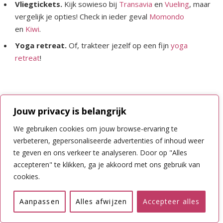
Vliegtickets.
Kijk sowieso bij
Transavia
en
Vueling
, maar
vergelijk je opties! Check in ieder geval
Momondo
en
Kiwi
.
Yoga retreat.
Of, trakteer jezelf op een fijn
yoga
retreat
!
Jouw privacy is belangrijk
We gebruiken cookies om jouw browse-ervaring te
Sommige links op deze site zijn affiliate links. Als jij iets via zo’n
verbeteren, gepersonaliseerde advertenties of inhoud weer
link koopt, ontvang ik mogelijk een commissie.
te geven en ons verkeer te analyseren. Door op "Alles
accepteren" te klikken, ga je akkoord met ons gebruik van
cookies.
ANDALUSIË
CÁDIZ
SPANJE
Aanpassen
Alles afwijzen
Accepteer alles
2