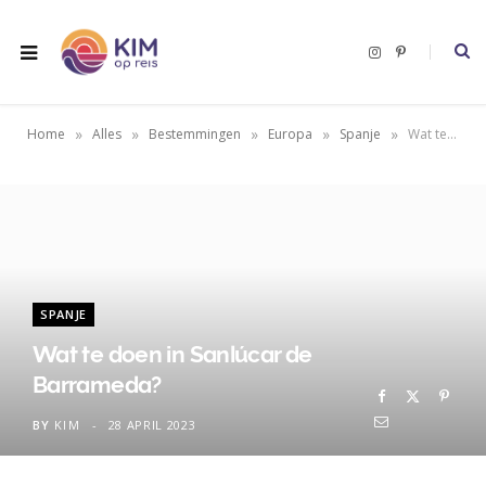
I
P
n
i
s
n
t
t
a
e
g
r
»
»
»
»
»
Home
Alles
Bestemmingen
Europa
Spanje
Wat te doen in Sanlúcar de Barrameda?
r
e
a
s
m
t
SPANJE
Wat te doen in Sanlúcar de
Barrameda?
BY
KIM
28 APRIL 2023