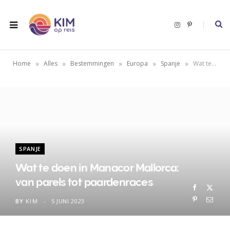
I
P
n
i
s
n
t
t
a
e
g
r
»
»
»
»
»
Home
Alles
Bestemmingen
Europa
Spanje
Wat te doen in Manacor Mallorca: van parels tot paardenraces
r
e
a
s
m
t
SPANJE
Wat te doen in Manacor Mallorca:
van parels tot paardenraces
BY
KIM
5 JUNI 2023