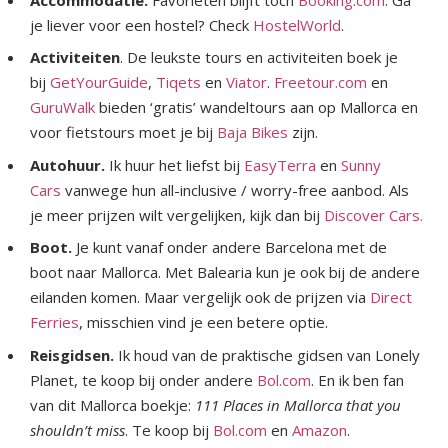
je liever voor een hostel? Check
HostelWorld
.
Activiteiten
. De leukste tours en activiteiten boek je
bij
GetYourGuide
,
Tiqets
en
Viator
.
Freetour.com
en
GuruWalk
bieden ‘gratis’ wandeltours aan op Mallorca en
voor fietstours moet je bij
Baja Bikes
zijn.
Autohuur.
Ik huur het liefst bij
EasyTerra
en
Sunny
Cars
vanwege hun all-inclusive / worry-free aanbod. Als
je meer prijzen wilt vergelijken, kijk dan bij
Discover Cars.
Boot.
Je kunt vanaf onder andere Barcelona met de
boot naar Mallorca. Met Balearia kun je ook bij de andere
eilanden komen. Maar vergelijk ook de prijzen via
Direct
Ferries
, misschien vind je een betere optie.
Reisgidsen.
Ik houd van de praktische gidsen van Lonely
Planet, te koop bij onder andere
Bol.com
. En ik ben fan
van dit Mallorca boekje:
111 Places in Mallorca that you
shouldn’t miss
. Te koop bij
Bol.com
en
Amazon
.