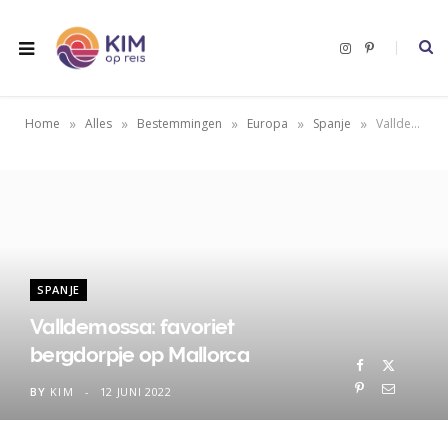
I
P
n
i
s
n
t
t
a
e
g
r
»
»
»
»
»
Home
Alles
Bestemmingen
Europa
Spanje
Valldemossa: favoriet bergdorpje op Mallorca
r
e
a
s
m
t
SPANJE
Valldemossa: favoriet
bergdorpje op Mallorca
BY
KIM
12 JUNI 2022