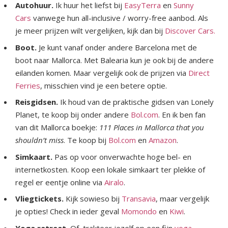
Autohuur.
Ik huur het liefst bij
EasyTerra
en
Sunny
Cars
vanwege hun all-inclusive / worry-free aanbod. Als
je meer prijzen wilt vergelijken, kijk dan bij
Discover Cars.
Boot.
Je kunt vanaf onder andere Barcelona met de
boot naar Mallorca. Met Balearia kun je ook bij de andere
eilanden komen. Maar vergelijk ook de prijzen via
Direct
Ferries
, misschien vind je een betere optie.
Reisgidsen.
Ik houd van de praktische gidsen van Lonely
Planet, te koop bij onder andere
Bol.com
. En ik ben fan
van dit Mallorca boekje:
111 Places in Mallorca that you
shouldn’t miss
. Te koop bij
Bol.com
en
Amazon
.
Simkaart.
Pas op voor onverwachte hoge bel- en
internetkosten. Koop een lokale simkaart ter plekke of
regel er eentje online via
Airalo
.
Vliegtickets.
Kijk sowieso bij
Transavia
, maar vergelijk
je opties! Check in ieder geval
Momondo
en
Kiwi
.
Yoga retreat.
Of, trakteer jezelf op een fijn
yoga