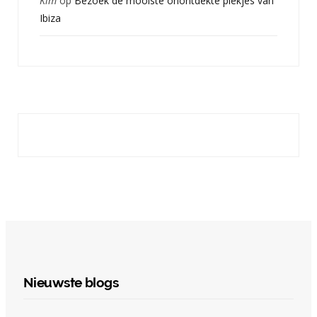
Kim
op
Bezoek de mooiste onontdekte plekjes van
Ibiza
Nieuwste blogs