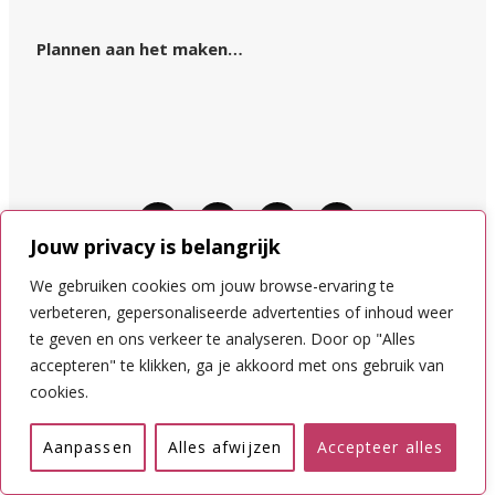
Plannen aan het maken…
Jouw privacy is belangrijk
We gebruiken cookies om jouw browse-ervaring te
© KIM OP REIS 2015–2024.
verbeteren, gepersonaliseerde advertenties of inhoud weer
DISCLAIMER
te geven en ons verkeer te analyseren. Door op "Alles
COOKIES
accepteren" te klikken, ga je akkoord met ons gebruik van
PRIVACYVOORWAARDEN
cookies.
NAAR BOVEN
Aanpassen
Alles afwijzen
Accepteer alles