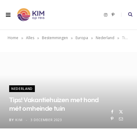
I
P
n
i
s
n
t
t
a
e
g
r
»
»
»
»
»
Home
Alles
Bestemmingen
Europa
Nederland
Tips! Vakantiehuizen met hond mét omheinde tuin
r
e
a
s
m
t
NEDERLAND
Tips! Vakantiehuizen met hond
mét omheinde tuin
BY
KIM
3 DECEMBER 2023