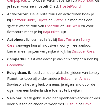
Campspace
. Of probeer vakantieparken via
Roompot
. Ga
je liever voor een hostel? Check
HostelWorld
.
Activiteiten
. De leukste tours en activiteiten boek je
bij
GetYourGuide
,
Tiqets
en
Viator
. Ga mee met een
‘gratis’ wandeltour van
Freetour
of
GuruWalk
en voor
fietstours moet je bij
Baja Bikes
zijn.
Autohuur.
Ik huur het liefst bij
EasyTerra
en
Sunny
Cars
vanwege hun all-inclusive / worry-free aanbod.
Liever meer prijzen vergelijken? Kijk bij
Discover Cars
.
Camperhuur.
Of wat dacht je van een camper huren bij
Goboony
?
Reisgidsen.
Ik houd van de praktische gidsen van Lonely
Planet, te koop bij onder andere
Bol.com
en
Amazon
.
Sowieso is het erg leuk om eens je eigen land door de
ogen van een buitenlandse toerist te bekijken!
Vervoer.
Maak gebruik van het openbaar vervoer of kies
voor bussen en ander vervoer met
Busbud
of
Omio
.