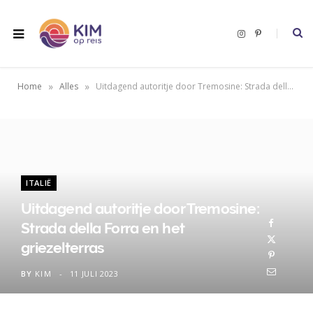
I
P
n
i
s
n
t
t
a
e
g
r
»
»
Home
Alles
Uitdagend autoritje door Tremosine: Strada della Forra en het griezelterras
r
e
a
s
m
t
ITALIË
Uitdagend autoritje door Tremosine:
Strada della Forra en het
griezelterras
BY
KIM
11 JULI 2023