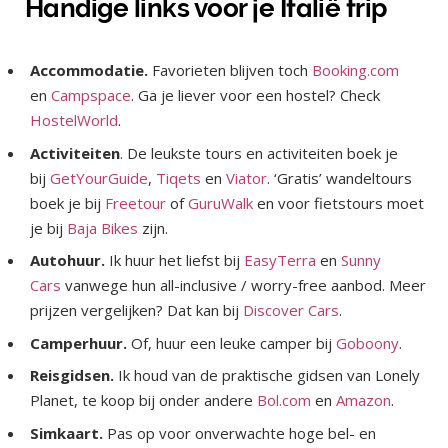
Handige links voor je Italië trip
Accommodatie.
Favorieten blijven toch
Booking.com
en
Campspace
. Ga je liever voor een hostel? Check
HostelWorld
.
Activiteiten
. De leukste tours en activiteiten boek je
bij
GetYourGuide
,
Tiqets
en
Viator
. ‘Gratis’ wandeltours
boek je bij
Freetour
of
GuruWalk
en voor fietstours moet
je bij
Baja Bikes
zijn.
Autohuur.
Ik huur het liefst bij
EasyTerra
en
Sunny
Cars
vanwege hun all-inclusive / worry-free aanbod. Meer
prijzen vergelijken? Dat kan bij
Discover Cars
.
Camperhuur.
Of, huur een leuke camper bij
Goboony
.
Reisgidsen.
Ik houd van de praktische gidsen van Lonely
Planet, te koop bij onder andere
Bol.com
en
Amazon
.
Simkaart.
Pas op voor onverwachte hoge bel- en