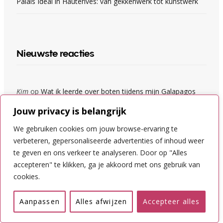
Palais Idéal in Hauterives: van gekkenwerk tot kunstwerk
Nieuwste reacties
Kim
op
Wat ik leerde over boten tijdens mijn Galapagos
‘cruise’
Jouw privacy is belangrijk
We gebruiken cookies om jouw browse-ervaring te
Helga Smit
op
Wat ik leerde over boten tijdens mijn
verbeteren, gepersonaliseerde advertenties of inhoud weer
Galapagos ‘cruise’
te geven en ons verkeer te analyseren. Door op "Alles
accepteren" te klikken, ga je akkoord met ons gebruik van
Kim
op
Dana in Jordanië: dit mis je als je direct doorrijdt
cookies.
naar Petra
Aanpassen
Alles afwijzen
Accepteer alles
Erik van Turnhout - Reisprins.nl
op
Dana in Jordanië: dit mis
je als je direct doorrijdt naar Petra