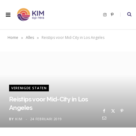
I
P
n
i
s
n
t
t
a
e
g
r
»
»
Home
Alles
Reistips voor Mid-City in Los Angeles
r
e
a
s
m
t
VERENIGDE STATEN
Reistips voor Mid-City in Los
Angeles
BY
KIM
24 FEBRUARI 2019