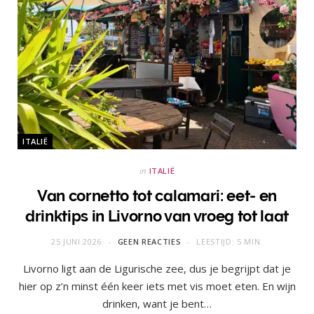
ITALIË
in
ITALIË
Van cornetto tot calamari: eet- en
drinktips in Livorno van vroeg tot laat
25 JUNI 2026
GEEN REACTIES
LEESTIJD: 5 MIN.
Livorno ligt aan de Ligurische zee, dus je begrijpt dat je
hier op z’n minst één keer iets met vis moet eten. En wijn
drinken, want je bent…