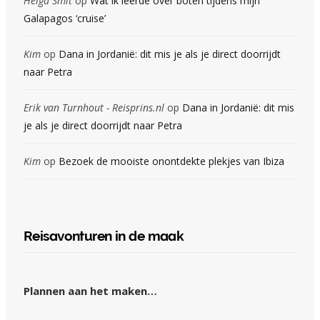
Helga Smit
op
Wat ik leerde over boten tijdens mijn
Galapagos ‘cruise’
Kim
op
Dana in Jordanië: dit mis je als je direct doorrijdt
naar Petra
Erik van Turnhout - Reisprins.nl
op
Dana in Jordanië: dit mis
je als je direct doorrijdt naar Petra
Kim
op
Bezoek de mooiste onontdekte plekjes van Ibiza
Reisavonturen in de maak
Plannen aan het maken…