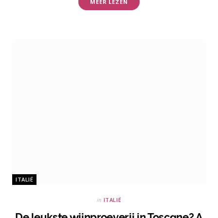
MEER LEZEN
ITALIË
in
ITALIË
De leukste wijnproeverij in Toscane? A