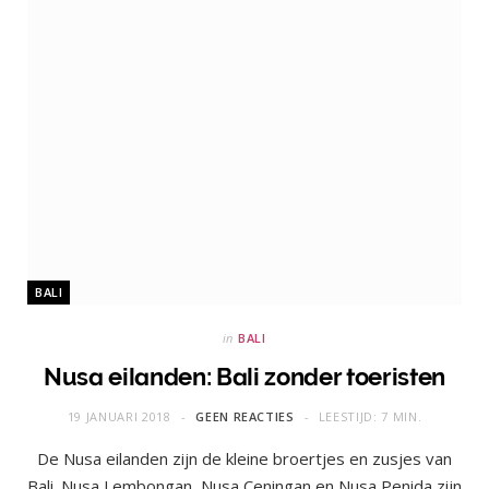
BALI
in
BALI
Nusa eilanden: Bali zonder toeristen
19 JANUARI 2018
GEEN REACTIES
LEESTIJD: 7 MIN.
De Nusa eilanden zijn de kleine broertjes en zusjes van
Bali. Nusa Lembongan, Nusa Ceningan en Nusa Penida zijn