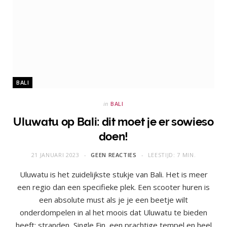
BALI
in
BALI
Uluwatu op Bali: dit moet je er sowieso
doen!
21 JANUARI 2023
GEEN REACTIES
LEESTIJD: 7 MIN.
Uluwatu is het zuidelijkste stukje van Bali. Het is meer
een regio dan een specifieke plek. Een scooter huren is
een absolute must als je je een beetje wilt
onderdompelen in al het moois dat Uluwatu te bieden
heeft: stranden, Single Fin, een prachtige tempel en heel