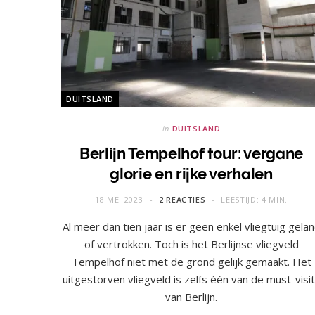
DUITSLAND
in
DUITSLAND
Berlijn Tempelhof tour: vergane
glorie en rijke verhalen
18 MEI 2023
2 REACTIES
LEESTIJD: 4 MIN.
Al meer dan tien jaar is er geen enkel vliegtuig gela
of vertrokken. Toch is het Berlijnse vliegveld
Tempelhof niet met de grond gelijk gemaakt. Het
uitgestorven vliegveld is zelfs één van de must-visi
van Berlijn.