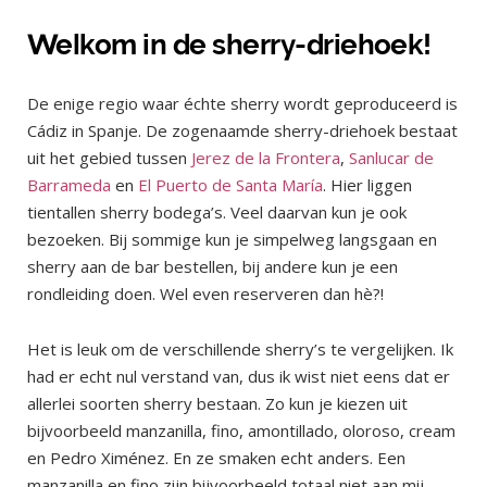
Welkom in de sherry-driehoek!
De enige regio waar échte sherry wordt geproduceerd is
Cádiz in Spanje. De zogenaamde sherry-driehoek bestaat
uit het gebied tussen
Jerez de la Frontera
,
Sanlucar de
Barrameda
en
El Puerto de Santa María
. Hier liggen
tientallen sherry bodega’s. Veel daarvan kun je ook
bezoeken. Bij sommige kun je simpelweg langsgaan en
sherry aan de bar bestellen, bij andere kun je een
rondleiding doen. Wel even reserveren dan hè?!
Het is leuk om de verschillende sherry’s te vergelijken. Ik
had er echt nul verstand van, dus ik wist niet eens dat er
allerlei soorten sherry bestaan. Zo kun je kiezen uit
bijvoorbeeld manzanilla, fino, amontillado, oloroso, cream
en Pedro Ximénez. En ze smaken echt anders. Een
manzanilla en fino zijn bijvoorbeeld totaal niet aan mij