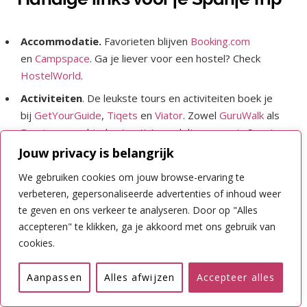
Accommodatie.
Favorieten blijven
Booking
.com
en
Campspace
. Ga je liever voor een hostel? Check
HostelWorld
.
Activiteiten
. De leukste tours en activiteiten boek je
bij
GetYourGuide
,
Tiqets
en
Viator
. Zowel
GuruWalk
als
Freetour.com
bieden ‘gratis’ wandeltours aan in Spanje
en voor fietstours moet je bij
Baja Bikes
zijn.
Jouw privacy is belangrijk
Autohuur.
Ik huur het liefst bij
EasyTerra
en
Sunny
We gebruiken cookies om jouw browse-ervaring te
Cars
vanwege hun all-inclusive / worry-free aanbod. Als
verbeteren, gepersonaliseerde advertenties of inhoud weer
je meer prijzen wilt vergelijken, kun je bij
Discover Cars
te geven en ons verkeer te analyseren. Door op "Alles
terecht.
accepteren" te klikken, ga je akkoord met ons gebruik van
cookies.
Boot.
Je kunt vanaf onder andere Barcelona met de
boot naar de Balearen, of pak een ferry tussen de
Aanpassen
Alles afwijzen
Accepteer alles
eilanden. Bekijk opties bij
Direct Ferries
.
Bus en trein.
Reis met
NS International
naar Spanje. Je