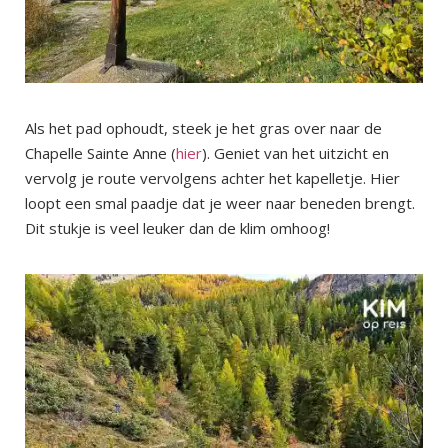
Als het pad ophoudt, steek je het gras over naar de
Chapelle Sainte Anne (
hier
). Geniet van het uitzicht en
vervolg je route vervolgens achter het kapelletje. Hier
loopt een smal paadje dat je weer naar beneden brengt.
Dit stukje is veel leuker dan de klim omhoog!