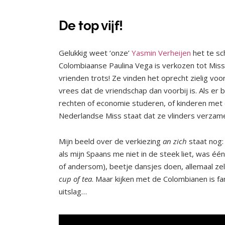
De top vijf!
Gelukkig weet ‘onze’
Yasmin Verheijen
het te s
Colombiaanse Paulina Vega is verkozen tot Mis
vrienden trots! Ze vinden het oprecht zielig voor
vrees dat de vriendschap dan voorbij is. Als er 
rechten of economie studeren, of kinderen met e
Nederlandse Miss staat dat ze vlinders verzamelt
Mijn beeld over de verkiezing
an
zich
staat nog:
als mijn Spaans me niet in de steek liet, was 
of andersom), beetje dansjes doen, allemaal z
cup of tea
. Maar kijken met de Colombianen is fa
uitslag…