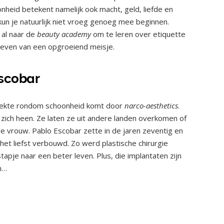
oonheid betekent namelijk ook macht, geld, liefde en
un je natuurlijk niet vroeg genoeg mee beginnen.
al naar de
beauty academy
om te leren over etiquette
t leven van een opgroeiend meisje.
Escobar
e gekte rondom schoonheid komt door
narco-aesthetics
.
ch heen. Ze laten ze uit andere landen overkomen of
 vrouw. Pablo Escobar zette in de jaren zeventig en
 het liefst verbouwd. Zo werd plastische chirurgie
tapje naar een beter leven. Plus, die implantaten zijn
n…