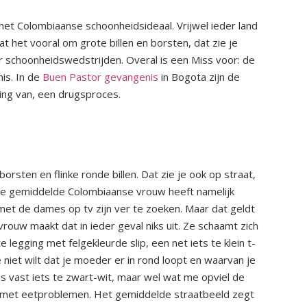
et Colombiaanse schoonheidsideaal. Vrijwel ieder land
t het vooral om grote billen en borsten, dat zie je
er schoonheidswedstrijden. Overal is een Miss voor: de
nis. In de
Buen Pastor gevangenis
in Bogota zijn de
ing van, een drugsproces.
sten en flinke ronde billen. Dat zie je ook op straat,
. De gemiddelde Colombiaanse vrouw heeft namelijk
et de dames op tv zijn ver te zoeken. Maar dat geldt
vrouw maakt dat in ieder geval niks uit. Ze schaamt zich
tte legging met felgekleurde slip, een net iets te klein t-
 niet wilt dat je moeder er in rond loopt en waarvan je
is vast iets te zwart-wit, maar wel wat me opviel de
 met eetproblemen. Het gemiddelde straatbeeld zegt