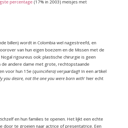
gste percentage
(17% in 2003) meisjes met
nde billen) wordt in Colombia wel nagestreefd, en
a voorover van hun eigen boezem en de Missen met de
ogal rigoureus ook: plastische chirurgie is geen
 na de andere dame met grote, rechtopstaande
gen voor hun 15e (
quinciñera)
verjaardag!! In een artikel
y you desire, not the one you were born with
’ hier echt
hzelf en hun families te openen. Het lijkt een echte
 door te groeien naar actrice of presentatrice. Een