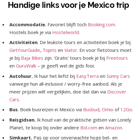
Handige links voor je Mexico trip
Accommodatie.
Favoriet blijft toch
Booking.com
.
Hostels boek je via
Hostelworld.
Activiteiten
. De leukste tours en activiteiten boek je bij
GetYourGuide
,
Tiqets
en
Viator
. En voor fietstours moet
je bij
Baja Bikes
zijn. ‘Gratis’ tours boek je bij
Freetours
en
GuruWalk
– je geeft wel de gids fooi.
Autohuur.
Ik huur het liefst bij
EasyTerra
en
Sunny Cars
vanwege hun all-inclusive / worry-free aanbod. Als je
meer prijzen wilt vergelijken, doe dat dan via
Discover
Cars
.
Bus
. Boek busreizen in Mexico via
Busbud
,
Omio
of
12Go
.
Reisgidsen.
Ik houd van de praktische gidsen van Lonely
Planet, te koop bij onder andere
Bol.com
en
Amazon
.
Simkaart.
Pas op voor onverwachte hoge bel- en