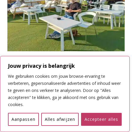
El Arbol Tapas
Jouw privacy is belangrijk
We gebruiken cookies om jouw browse-ervaring te
Zo vanaf de buitenkant had ik zo mijn twijfels bij El Arbol
verbeteren, gepersonaliseerde advertenties of inhoud weer
Tapas maar potverdikkie wat heb ik hier lekker gegeten.
te geven en ons verkeer te analyseren. Door op "Alles
Je kunt hier alle standaardtapas gerechten krijgen, maar
accepteren" te klikken, ga je akkoord met ons gebruik van
cookies.
dan wel nét even anders. Chique tapas noem ik het maar.
Het restaurant ligt aan de straat achter het strand. Echt
Aanpassen
Alles afwijzen
Accepteer alles
een aanrader in Chiclana de la Frontera!