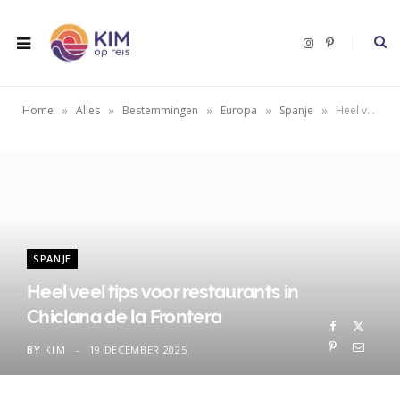
I
P
n
i
s
n
t
t
a
e
g
r
»
»
»
»
»
Home
Alles
Bestemmingen
Europa
Spanje
Heel veel tips voor restaurants in Chiclana de la Frontera
r
e
a
s
m
t
SPANJE
Heel veel tips voor restaurants in
Chiclana de la Frontera
BY
KIM
19 DECEMBER 2025