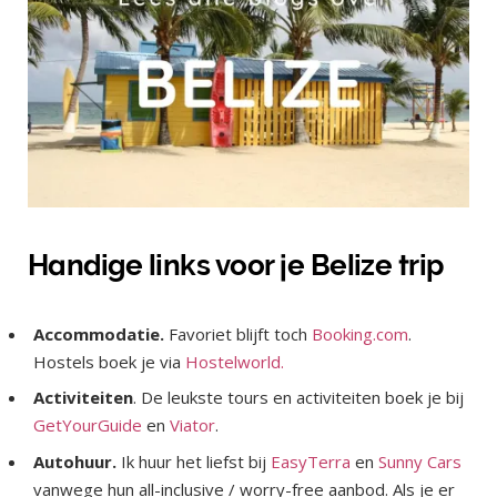
Handige links voor je Belize trip
Accommodatie.
Favoriet blijft toch
Booking.com
.
Hostels boek je via
Hostelworld.
Activiteiten
. De leukste tours en activiteiten boek je bij
GetYourGuide
en
Viator
.
Autohuur.
Ik huur het liefst bij
EasyTerra
en
Sunny Cars
vanwege hun all-inclusive / worry-free aanbod. Als je er