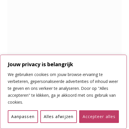
Jouw privacy is belangrijk
We gebruiken cookies om jouw browse-ervaring te
verbeteren, gepersonaliseerde advertenties of inhoud weer
Reizen door Belize: kom maar lekker viben
te geven en ons verkeer te analyseren. Door op "Alles
9 MAART 2023
accepteren" te klikken, ga je akkoord met ons gebruik van
cookies.
Aanpassen
Alles afwijzen
Accepteer alles