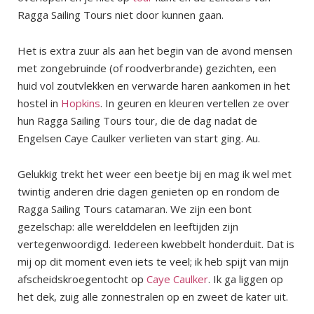
Ragga Sailing Tours niet door kunnen gaan.
Het is extra zuur als aan het begin van de avond mensen
met zongebruinde (of roodverbrande) gezichten, een
huid vol zoutvlekken en verwarde haren aankomen in het
hostel in
Hopkins
. In geuren en kleuren vertellen ze over
hun Ragga Sailing Tours tour, die de dag nadat de
Engelsen Caye Caulker verlieten van start ging. Au.
Gelukkig trekt het weer een beetje bij en mag ik wel met
twintig anderen drie dagen genieten op en rondom de
Ragga Sailing Tours catamaran. We zijn een bont
gezelschap: alle werelddelen en leeftijden zijn
vertegenwoordigd. Iedereen kwebbelt honderduit. Dat is
mij op dit moment even iets te veel; ik heb spijt van mijn
afscheidskroegentocht op
Caye Caulker
. Ik ga liggen op
het dek, zuig alle zonnestralen op en zweet de kater uit.