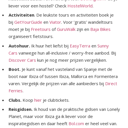
liever voor een hostel? Check
HostelWorld
.
Activiteiten
. De leukste tours en activiteiten boek je
bij
GetYourGuide
en
Viator
. Voor ‘gratis’ wandeltours
moet je bij
Freetours
of
GuruWalk
zijn en
Baja Bikes
organiseert fietstours.
Autohuur.
Ik huur het liefst bij
EasyTerra
en
Sunny
Cars
vanwege hun all-inclusive / worry-free aanbod. Bij
Discover Cars
kun je nog meer prijzen vergelijken.
Boot.
Je kunt vanaf het vasteland van Spanje met de
boot naar Ibiza of tussen Ibiza, Mallorca en Formentera
varen. Vergelijk de prijzen van alle aanbieders bij
Direct
Ferries
.
Clubs.
Koop
hier
je clubtickets.
Reisgidsen.
Ik houd van de praktische gidsen van Lonely
Planet, maar voor Ibiza ga ik liever voor de
inspiratiegidsen en daar heeft
Bol.com
er heel veel van.