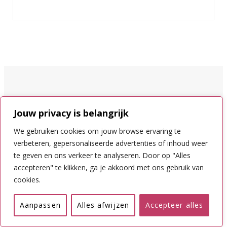
Nieuwste blogs
Jouw privacy is belangrijk
We gebruiken cookies om jouw browse-ervaring te
verbeteren, gepersonaliseerde advertenties of inhoud weer
Proef de Drôme: truffels, wijn en meer
te geven en ons verkeer te analyseren. Door op "Alles
accepteren" te klikken, ga je akkoord met ons gebruik van
Nyons tips: het olijfstadje van de Drôme
cookies.
Les Plus Beaux Villages in de Drôme: Mirmande, Grignan,
Aanpassen
Alles afwijzen
Accepteer alles
La Garde-Adhémar