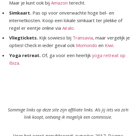
Maar je kunt ook bij
Amazon
terecht.
Simkaart.
Pas op voor onverwachte hoge bel- en
internetkosten. Koop een lokale simkaart ter plekke of
regel er eentje online via
Airalo
.
Vliegtickets.
Kijk sowieso bij
Transavia
, maar vergelijk je
opties! Check in ieder geval ook
Momondo
en
Kiwi
.
Yoga retreat.
Of, ga voor een heerlijk
yoga retreat op
Ibiza
.
Sommige links op deze site zijn affiliate links. Als jij iets via zo’n
link koopt, ontvang ik mogelijk een commissie.
Voor het eerst gepubliceerd: augustus 2017. Daarna