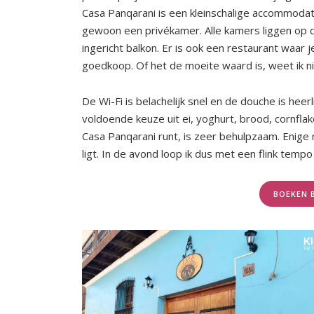
Casa Panqarani is een kleinschalige accommodati
gewoon een privékamer. Alle kamers liggen op 
ingericht balkon. Er is ook een restaurant waar 
goedkoop. Of het de moeite waard is, weet ik niet
De Wi-Fi is belachelijk snel en de douche is heer
voldoende keuze uit ei, yoghurt, brood, cornfla
Casa Panqarani runt, is zeer behulpzaam. Enige n
ligt. In de avond loop ik dus met een flink temp
BOEKEN 