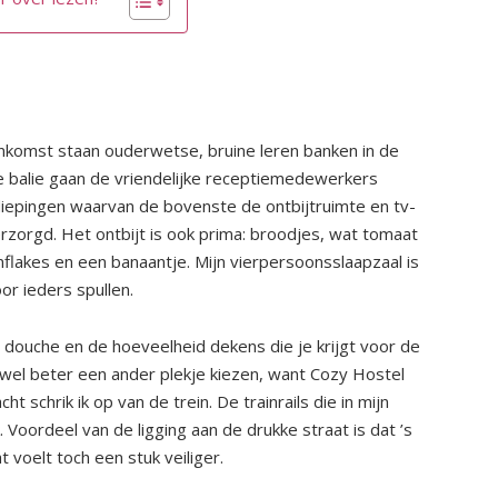
enkomst staan ouderwetse, bruine leren banken in de
ge balie gaan de vriendelijke receptiemedewerkers
rdiepingen waarvan de bovenste de ontbijtruimte en tv-
erzorgd. Het ontbijt is ook prima: broodjes, wat tomaat
lakes en een banaantje. Mijn vierpersoonsslaapzaal is
or ieders spullen.
 douche en de hoeveelheid dekens die je krijgt voor de
 wel beter een ander plekje kiezen, want Cozy Hostel
 schrik ik op van de trein. De trainrails die in mijn
k. Voordeel van de ligging aan de drukke straat is dat ’s
voelt toch een stuk veiliger.