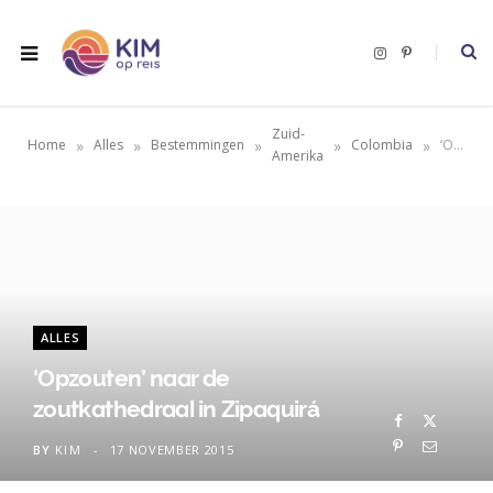
I
P
n
i
s
n
t
t
a
e
g
r
Zuid-
r
e
»
»
»
»
»
Home
Alles
Bestemmingen
Colombia
‘Opzouten’ naar de zoutkathedraal in Zipaquirá
a
s
Amerika
m
t
ALLES
‘Opzouten’ naar de
zoutkathedraal in Zipaquirá
BY
KIM
17 NOVEMBER 2015