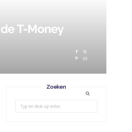
r de T-Money
Zoeken
Zoek: