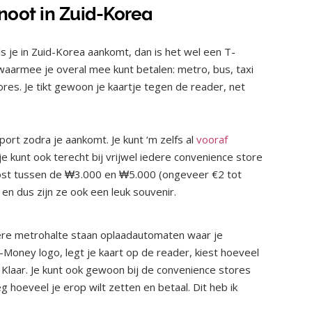
enoot in Zuid-Korea
ls je in Zuid-Korea aankomt, dan is het wel een T-
waarmee je overal mee kunt betalen: metro, bus, taxi
ores. Je tikt gewoon je kaartje tegen de reader, net
ort zodra je aankomt. Je kunt ‘m zelfs al
vooraf
je kunt ook terecht bij vrijwel iedere convenience store
f kost tussen de ₩3.000 en ₩5.000 (ongeveer €2 tot
, en dus zijn ze ook een leuk souvenir.
edere metrohalte staan oplaadautomaten waar je
-Money logo, legt je kaart op de reader, kiest hoeveel
n. Klaar. Je kunt ook gewoon bij de convenience stores
 hoeveel je erop wilt zetten en betaal. Dit heb ik