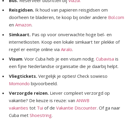
Bus.
Reserveer busritten bij
Viazul.
Reisgidsen.
Ik houd van papieren reisgidsen om
doorheen te bladeren, te koop bij onder andere
Bol.com
en
Amazon
.
Simkaart.
Pas op voor onverwachte hoge bel- en
internetkosten. Koop een lokale simkaart ter plekke of
regel er eentje online via
Airalo
.
Visum
. Voor Cuba heb je een visum nodig.
Cubavisa
is
een fijne Nederlandse organisatie die je daarbij helpt.
Vliegtickets.
Vergelijk je opties! Check sowieso
Momondo
bijvoorbeeld.
Verzorgde reizen.
Liever compleet verzorgd op
vakantie? De keuze is reuze: van
ANWB
vakanties
tot
Tui
of de
Vakantie Discounter
. Of ga naar
Cuba met
Shoestring
.