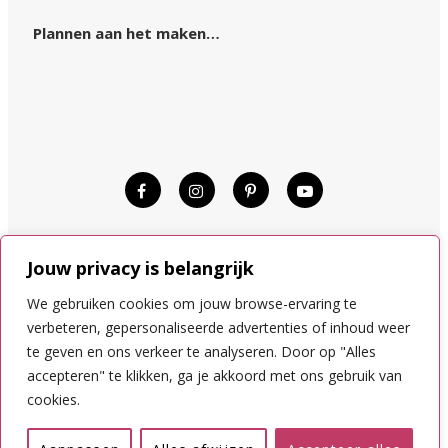
Plannen aan het maken…
© KIM OP REIS 2015–2024.
Jouw privacy is belangrijk
DISCLAIMER
COOKIES
We gebruiken cookies om jouw browse-ervaring te
PRIVACYVOORWAARDEN
verbeteren, gepersonaliseerde advertenties of inhoud weer
te geven en ons verkeer te analyseren. Door op "Alles
accepteren" te klikken, ga je akkoord met ons gebruik van
NAAR BOVEN
cookies.
Nederlands