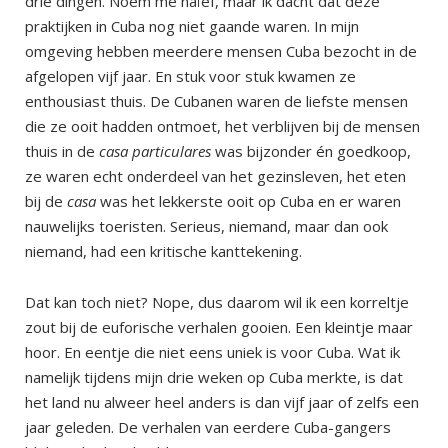
drie dingen. Noem me naïef, maar ik dacht dat deze
praktijken in Cuba nog niet gaande waren. In mijn
omgeving hebben meerdere mensen Cuba bezocht in de
afgelopen vijf jaar. En stuk voor stuk kwamen ze
enthousiast thuis. De Cubanen waren de liefste mensen
die ze ooit hadden ontmoet, het verblijven bij de mensen
thuis in de
casa
particulares
was bijzonder én goedkoop,
ze waren echt onderdeel van het gezinsleven, het eten
bij de
casa
was het lekkerste ooit op Cuba en er waren
nauwelijks toeristen. Serieus, niemand, maar dan ook
niemand, had een kritische kanttekening.
Dat kan toch niet? Nope, dus daarom wil ik een korreltje
zout bij de euforische verhalen gooien. Een kleintje maar
hoor. En eentje die niet eens uniek is voor Cuba. Wat ik
namelijk tijdens mijn drie weken op Cuba merkte, is dat
het land nu alweer heel anders is dan vijf jaar of zelfs een
jaar geleden. De verhalen van eerdere Cuba-gangers