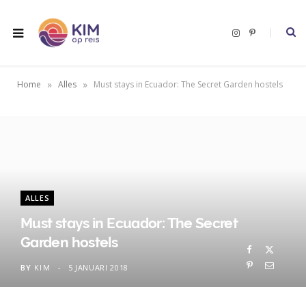
I
P
n
i
s
n
t
t
a
e
g
r
»
»
Home
Alles
Must stays in Ecuador: The Secret Garden hostels
r
e
a
s
m
t
ALLES
Must stays in Ecuador: The Secret
Garden hostels
BY
KIM
5 JANUARI 2018