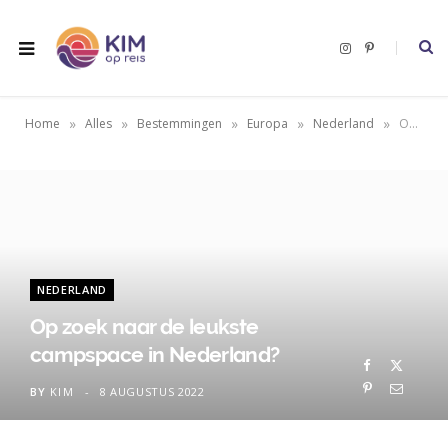
I
P
n
i
s
n
t
t
a
e
g
r
»
»
»
»
»
Home
Alles
Bestemmingen
Europa
Nederland
Op zoek naar de leukste campspace in Nederland?
r
e
a
s
m
t
NEDERLAND
Op zoek naar de leukste
campspace in Nederland?
BY
KIM
8 AUGUSTUS 2022