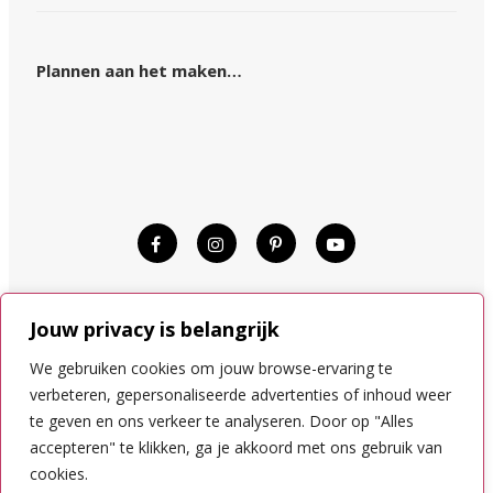
Plannen aan het maken…
© KIM OP REIS 2015–2024.
Jouw privacy is belangrijk
DISCLAIMER
COOKIES
We gebruiken cookies om jouw browse-ervaring te
PRIVACYVOORWAARDEN
verbeteren, gepersonaliseerde advertenties of inhoud weer
te geven en ons verkeer te analyseren. Door op "Alles
accepteren" te klikken, ga je akkoord met ons gebruik van
NAAR BOVEN
cookies.