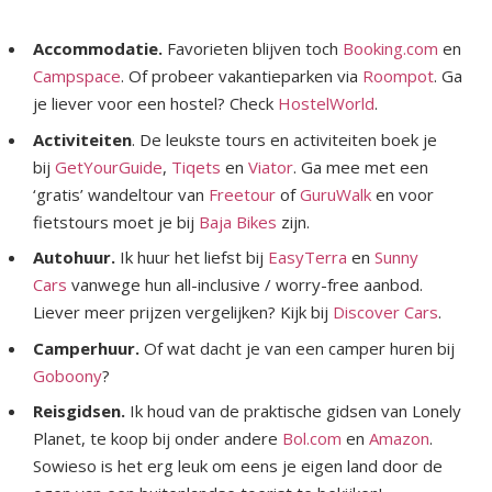
Accommodatie.
Favorieten blijven toch
Booking.com
en
Campspace
. Of probeer vakantieparken via
Roompot
. Ga
je liever voor een hostel? Check
HostelWorld
.
Activiteiten
. De leukste tours en activiteiten boek je
bij
GetYourGuide
,
Tiqets
en
Viator
. Ga mee met een
‘gratis’ wandeltour van
Freetour
of
GuruWalk
en voor
fietstours moet je bij
Baja Bikes
zijn.
Autohuur.
Ik huur het liefst bij
EasyTerra
en
Sunny
Cars
vanwege hun all-inclusive / worry-free aanbod.
Liever meer prijzen vergelijken? Kijk bij
Discover Cars
.
Camperhuur.
Of wat dacht je van een camper huren bij
Goboony
?
Reisgidsen.
Ik houd van de praktische gidsen van Lonely
Planet, te koop bij onder andere
Bol.com
en
Amazon
.
Sowieso is het erg leuk om eens je eigen land door de