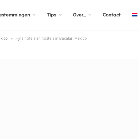
estemmingen
Tips
Over…
Contact
»
xico
Fijne hotels en hostels in Bacalar, Mexico