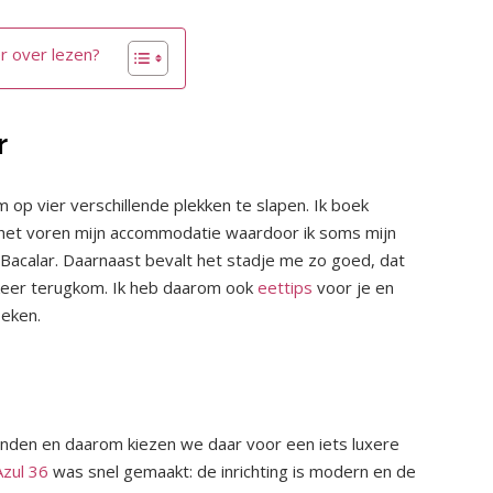
r over lezen?
r
 op vier verschillende plekken te slapen. Ik boek
in het voren mijn accommodatie waardoor ik soms mijn
n Bacalar. Daarnaast bevalt het stadje me zo goed, dat
e keer terugkom. Ik heb daarom ook
eettips
voor je en
oeken.
ienden en daarom kiezen we daar voor een iets luxere
Azul 36
was snel gemaakt: de inrichting is modern en de