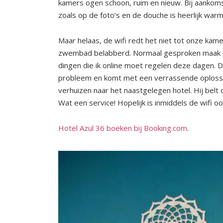
kamers ogen schoon, ruim en nieuw. Bij aankom
zoals op de foto’s en de douche is heerlijk war
Maar helaas, de wifi redt het niet tot onze kamer
zwembad belabberd. Normaal gesproken maak ik
dingen die ik online moet regelen deze dagen. D
probleem en komt met een verrassende oplossi
verhuizen naar het naastgelegen hotel. Hij belt
Wat een service! Hopelijk is inmiddels de wifi oo
Hotel Azul 36 boeken bij Booking.com
.