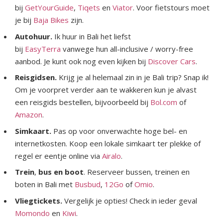
bij
GetYourGuide
,
Tiqets
en
Viator
. Voor fietstours moet
je bij
Baja Bikes
zijn.
Autohuur.
Ik huur in Bali het liefst
bij
EasyTerra
vanwege hun all-inclusive / worry-free
aanbod. Je kunt ook nog even kijken bij
Discover Cars
.
Reisgidsen.
Krijg je al helemaal zin in je Bali trip? Snap ik!
Om je voorpret verder aan te wakkeren kun je alvast
een reisgids bestellen, bijvoorbeeld bij
Bol.com
of
Amazon
.
Simkaart.
Pas op voor onverwachte hoge bel- en
internetkosten. Koop een lokale simkaart ter plekke of
regel er eentje online via
Ai
r
alo
.
Trein
,
bus en boot
. Reserveer bussen, treinen en
boten in Bali met
Busbud
,
12Go
of
Omio
.
Vliegtickets.
Vergelijk je opties! Check in ieder geval
Momondo
en
Kiwi
.