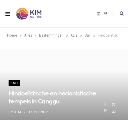
I
P
n
i
s
n
t
t
a
e
g
r
»
»
»
»
»
Home
Alles
Bestemmingen
Azië
Bali
Hindoeïstische en hedonistische tempels in Canggu
r
e
a
s
m
t
BALI
Hindoeïstische en hedonistische
tempels in Canggu
BY
KIM
17 MEI 2017