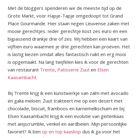
Met de bloggers spenderen we de meeste tijd op de
Grote Markt, voor Hapje-Tapje omgedoopt tot Grand
Place Gourmande. Hier staan negen Leuvense zaken met
mooie gerechtjes. Ieder gerechtje kost zes euro en een
bijpassend drankje drie of zes. Wij hebben een kaart van
vijftien euro waarmee je drie gerechten kan proeven. Het
is lastig kiezen omdat alles fantastisch ruikt en erg mooi
is opgemaakt. Na lang twijfelen kies ik voor de gerechten
van restaurant
Trente
,
Patisserie Zuut
en
Elsen
Kaasambacht
.
Bij Trente krijg ik een kunstwerkje van zalm met avocado
en galia meloen. Zuut trakteert me op een desert met
chocolade, biscuit, framboos en karnemelkschuim en bij
Elsen Kaasambacht krijg ik een evolutie van geitenkaas
met anijscrumble, venkel en aardbeien. Mijn persoonlijke
favoriet? Ik ben
op en top kaaskop
dus ik ga voor het