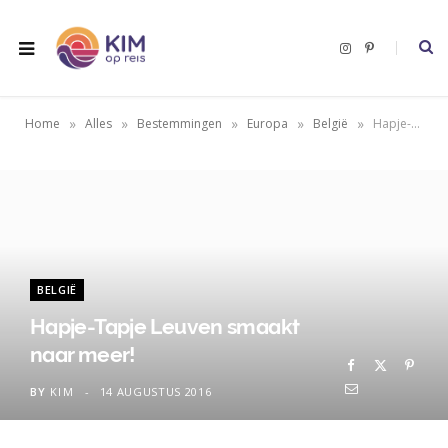
I
P
n
i
s
n
t
t
a
e
g
r
»
»
»
»
»
Home
Alles
Bestemmingen
Europa
België
Hapje-Tapje Leuven smaakt naar meer!
r
e
a
s
m
t
BELGIË
Hapje-Tapje Leuven smaakt
naar meer!
BY
KIM
14 AUGUSTUS 2016