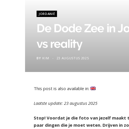
JORDANIË
De Dode Zee in Jo
vs reality
BY
KIM
23 AUGUSTUS 2025
This post is also available in:
Laatste update: 23 augustus 2025
Stop! Voordat je die foto van jezelf maakt te
paar dingen die je moet weten. Drijven in 