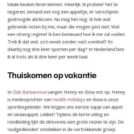
lokale keuken leren kennen. Heerlijk. Ik probeer het te
negeren. Iemand eet nog een appeltje, er verschijnen
gedroogde abrikozen. Nu mag het nog. Ik heb wat
gebrande noten bij me, maar die mogen juist niet. Wat
een streng regime! Ik ben benieuwd hoe ik me zal voelen.
Trek ik dat wel, zo’n week zonder vast voedsel? En
daarbij nog drie keer sporten per dag? In Nederland ben
ik al trots als ik drie keer per week haal.
Thuiskomen op vakantie
In
Club Barbarossa
vangen Henny en Ilona ons op. Henny
is medeoprichter van
Health Holidays
en Ilona is onze
sportbegeleider. We krijgen ons eerste sapje van appel
en sinaasappel. Lekker! Tijdens de korte uitleg en
rondleiding lijkt de detoxreis een grote reünie te zijn. De
‘oudgedienden’ ontdekken in de vertrekkende groep