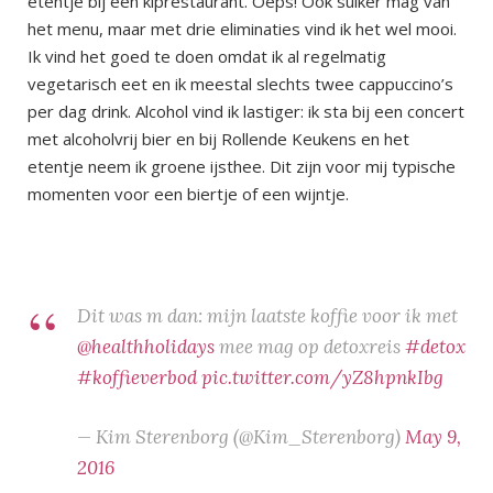
etentje bij een kiprestaurant. Oeps! Ook suiker mag van
het menu, maar met drie eliminaties vind ik het wel mooi.
Ik vind het goed te doen omdat ik al regelmatig
vegetarisch eet en ik meestal slechts twee cappuccino’s
per dag drink. Alcohol vind ik lastiger: ik sta bij een concert
met alcoholvrij bier en bij Rollende Keukens en het
etentje neem ik groene ijsthee. Dit zijn voor mij typische
momenten voor een biertje of een wijntje.
Dit was m dan: mijn laatste koffie voor ik met
@healthholidays
mee mag op detoxreis
#detox
#koffieverbod
pic.twitter.com/yZ8hpnkIbg
— Kim Sterenborg (@Kim_Sterenborg)
May 9,
2016