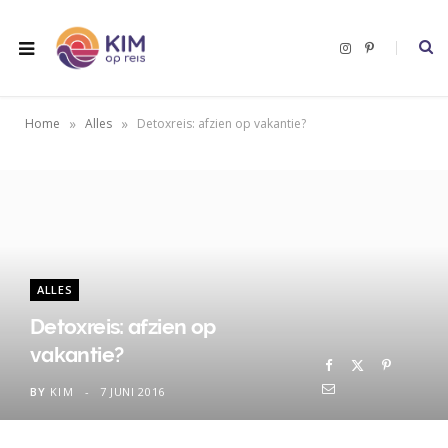
I
P
n
i
s
n
t
t
a
e
g
r
»
»
Home
Alles
Detoxreis: afzien op vakantie?
r
e
a
s
m
t
ALLES
Detoxreis: afzien op
vakantie?
BY
KIM
7 JUNI 2016