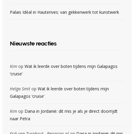
Palais Idéal in Hauterives: van gekkenwerk tot kunstwerk
Nieuwste reacties
Kim
op
Wat ik leerde over boten tijdens mijn Galapagos
‘cruise’
Helga Smit
op
Wat ik leerde over boten tijdens mijn
Galapagos ‘cruise’
Kim
op
Dana in Jordanië: dit mis je als je direct doorrijdt
naar Petra
Erik van Turnhout - Reisprins.nl
op
Dana in Jordanië: dit mis