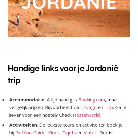
Handige links voor je Jordanië
trip
Accommodatie.
Altijd handig is
Booking.com
, maar
vergelijk prijzen. Bijvoorbeeld via
Trivago
en
Trip
. Ga je
liever voor een hostel? Check
HostelWorld
.
Activiteiten
. De leukste tours en activiteiten boek je
bij
GetYourGuide
,
Klook
,
Tiqets
en
Viator
. ‘Gratis’