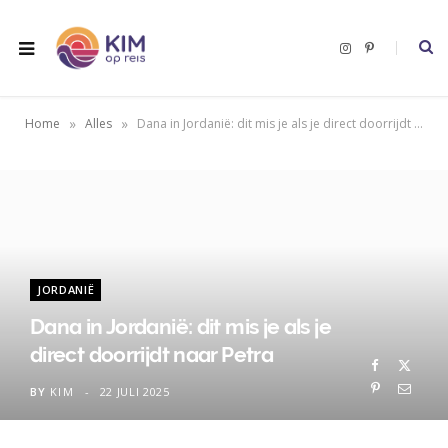
I
P
n
i
s
n
t
t
a
e
g
r
»
»
Home
Alles
Dana in Jordanië: dit mis je als je direct doorrijdt naar Petra
r
e
a
s
m
t
JORDANIË
Dana in Jordanië: dit mis je als je
direct doorrijdt naar Petra
BY
KIM
22 JULI 2025