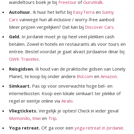
wandeltours boek je bij
Freetour
of
GuruWalk
.
Autohuur.
Ik huur het liefst bij
EasyTerra
en
Sunny
Cars
vanwege hun all-inclusive / worry-free aanbod.
Meer prijzen vergelijken? Dat kan bij
Discover Cars
.
Geld.
In Jordanië moet je op heel veel plekken cash
betalen. Zowel in hotels en restaurants als voor tours en
entree. Bestel voordat je gaat alvast Jordaanse dinar bij
GWK Travelex
.
Reisgidsen.
Ik houd van de praktische gidsen van Lonely
Planet, te koop bij onder andere
Bol.com
en
Amazon
.
Simkaart.
Pas op voor onverwachte hoge bel- en
internetkosten. Koop een lokale simkaart ter plekke of
regel er eentje online via
Airalo
.
Vliegtickets.
Vergelijk je opties! Check in ieder geval
Momondo
,
Kiwi
en
Trip
.
Yoga retreat.
Of: ga voor een
yoga retreat in Jordanië
.