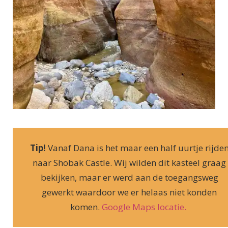
Tip!
Vanaf Dana is het maar een half uurtje rijde
naar Shobak Castle. Wij wilden dit kasteel graag
bekijken, maar er werd aan de toegangsweg
gewerkt waardoor we er helaas niet konden
komen.
Google Maps locatie.