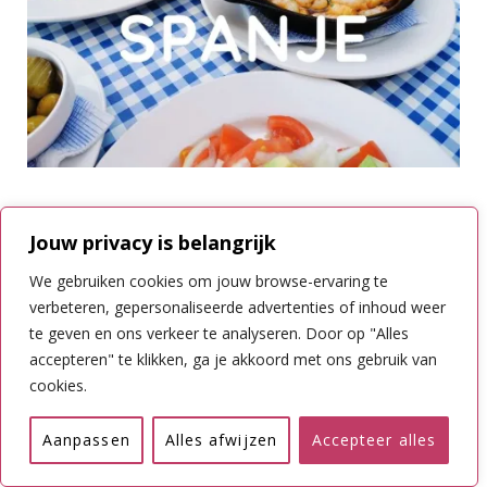
Handige links voor je Spanje trip
Jouw privacy is belangrijk
We gebruiken cookies om jouw browse-ervaring te
Accommodatie.
Favorieten blijven
Booking
.com
verbeteren, gepersonaliseerde advertenties of inhoud weer
en
Campspace
. Ga je liever voor een hostel? Check
te geven en ons verkeer te analyseren. Door op "Alles
HostelWorld
.
accepteren" te klikken, ga je akkoord met ons gebruik van
Activiteiten
. De leukste tours en activiteiten boek je
cookies.
bij
GetYourGuide
,
Tiqets
en
Viator
. Zowel
GuruWalk
als
Freetour.com
bieden ‘gratis’ wandeltours aan in Spanje
Aanpassen
Alles afwijzen
Accepteer alles
en voor fietstours moet je bij
Baja Bikes
zijn.