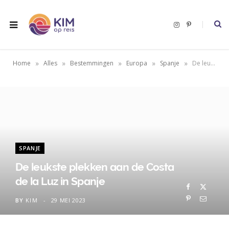
I
P
n
i
s
n
t
t
a
e
g
r
»
»
»
»
»
Home
Alles
Bestemmingen
Europa
Spanje
De leukste plekken aan de Costa de la Luz in Spanje
r
e
a
s
m
t
SPANJE
De leukste plekken aan de Costa
de la Luz in Spanje
BY
KIM
29 MEI 2023