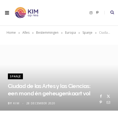
I
P
n
i
s
n
t
t
a
e
g
r
»
»
»
»
»
Home
Alles
Bestemmingen
Europa
Spanje
Ciudad de las Artes y las Ciencias: een mond én geheugenkaart vol
r
e
a
s
m
t
SPANJE
Ciudad de las Artes y las Ciencias:
een mond én geheugenkaart vol
BY
KIM
28 DECEMBER 2020