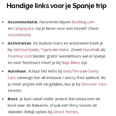
Handige links voor je Spanje trip
Accommodatie.
Favorieten blijven
Booking
.com
en
Campspace
. Ga je liever voor een hostel? Check
HostelWorld
.
Activiteiten
. De leukste tours en activiteiten boek je
bij
GetYourGuide
,
Tiqets
en
Viator
. Zowel
GuruWalk
als
Freetour.com
bieden ‘gratis’ wandeltours aan in Spanje
en voor fietstours moet je bij
Baja Bikes
zijn.
Autohuur.
Ik huur het liefst bij
EasyTerra
en
Sunny
Cars
vanwege hun all-inclusive / worry-free aanbod. Als
je meer prijzen wilt vergelijken, kun je bij
Discover Cars
terecht.
Boot.
Je kunt vanaf onder andere Barcelona met de
boot naar de Balearen, of pak een ferry tussen de
eilanden. Bekijk opties bij
Direct Ferries
.