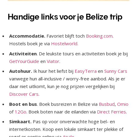
Handige links voor je Belize trip
Accommodatie.
Favoriet blijft toch
Booking.com
.
Hostels boek je via
Hostelworld.
Activiteiten
. De leukste tours en activiteiten boek je bij
GetYourGuide
en
Viator
.
Autohuur.
Ik huur het liefst bij
EasyTerra
en
Sunny Cars
vanwege hun all-inclusive / worry-free aanbod. Als je er
daar niet uitkomt, kun je nog prijzen vergelijken bij
Discover Cars
.
Boot en bus
. Boek busreizen in Belize via
Busbud
,
Omio
of
12Go
. Boek boten naar de eilanden via
Direct Ferries
.
Simkaart.
Pas op voor onverwachte hoge bel- en
internetkosten. Koop een lokale simkaart ter plekke of
regel er eentje online via
Airalo
.