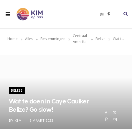
I
P
n
i
s
n
t
t
a
e
g
r
Centraal-
r
e
»
»
»
»
»
Home
Alles
Bestemmingen
Belize
Wat te doen in Caye Caulker Belize? Go slow!
a
s
Amerika
m
t
BELIZE
Wat te doen in Caye Caulker
Belize? Go slow!
BY
KIM
6 MAART 2023