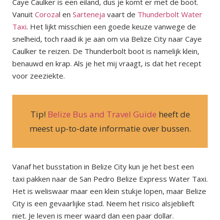
Caye Caulker is een eiland, dus je komt er met de boot.
Vanuit
Coroza
l en
Sarteneja
vaart de
Thunderbolt Water
Taxi
. Het lijkt misschien een goede keuze vanwege de
snelheid, toch raad ik je aan om via Belize City naar Caye
Caulker te reizen. De Thunderbolt boot is namelijk klein,
benauwd en krap. Als je het mij vraagt, is dat het recept
voor zeeziekte.
Tip!
Belize Bus and Travel Guide
heeft de
meest up-to-date informatie over bussen.
Vanaf het busstation in Belize City kun je het best een
taxi pakken naar de San Pedro Belize Express Water Taxi.
Het is weliswaar maar een klein stukje lopen, maar Belize
City is een gevaarlijke stad. Neem het risico alsjeblieft
niet. Je leven is meer waard dan een paar dollar.