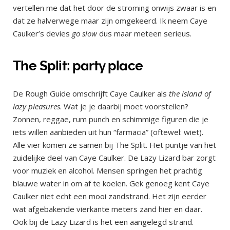
vertellen me dat het door de stroming onwijs zwaar is en
dat ze halverwege maar zijn omgekeerd. Ik neem Caye
Caulker’s devies
go slow
dus maar meteen serieus.
The Split: party place
De Rough Guide omschrijft Caye Caulker als
the island of
lazy pleasures
. Wat je je daarbij moet voorstellen?
Zonnen, reggae, rum punch en schimmige figuren die je
iets willen aanbieden uit hun “farmacia” (oftewel: wiet).
Alle vier komen ze samen bij The Split. Het puntje van het
zuidelijke deel van Caye Caulker. De Lazy Lizard bar zorgt
voor muziek en alcohol. Mensen springen het prachtig
blauwe water in om af te koelen. Gek genoeg kent Caye
Caulker niet echt een mooi zandstrand. Het zijn eerder
wat afgebakende vierkante meters zand hier en daar.
Ook bij de Lazy Lizard is het een aangelegd strand.