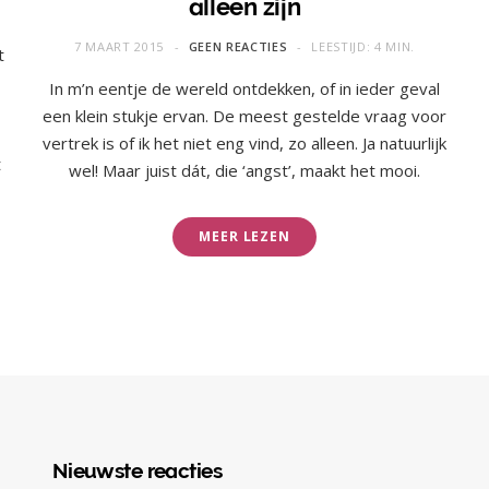
alleen zijn
7 MAART 2015
GEEN REACTIES
LEESTIJD: 4 MIN.
t
In m’n eentje de wereld ontdekken, of in ieder geval
een klein stukje ervan. De meest gestelde vraag voor
vertrek is of ik het niet eng vind, zo alleen. Ja natuurlijk
t
wel! Maar juist dát, die ‘angst’, maakt het mooi.
MEER LEZEN
Nieuwste reacties