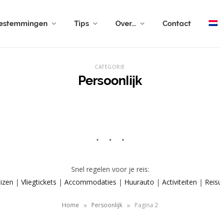
estemmingen
Tips
Over…
Contact
CATEGORIE
Persoonlijk
Snel regelen voor je reis:
izen
|
Vliegtickets
|
Accommodaties
|
Huurauto
|
Activiteiten
|
Reis
»
»
Home
Persoonlijk
Pagina 2