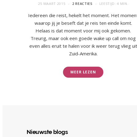
25 MAART 2015
2 REACTIES
LEESTIJD: 4 MIN.
Iedereen die reist, hekelt het moment. Het momen
waarop jij je beseft dat je reis ten einde komt.
Helaas is dat moment voor mij ook gekomen.
Treurig, maar ook een goede wake up call om nog
even alles eruit te halen voor ik weer terug vlieg ui
Zuid-Amerika.
MEER LEZEN
Nieuwste blogs