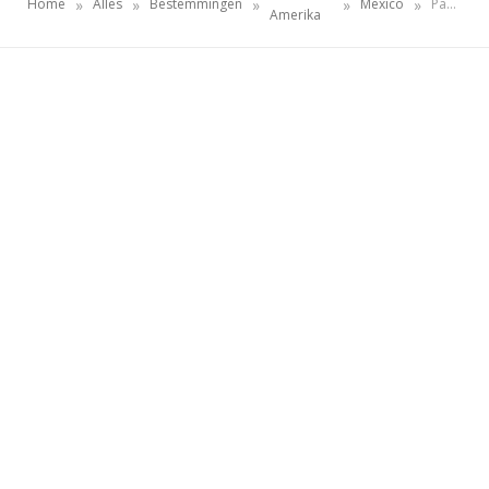
»
»
»
»
»
Home
Alles
Bestemmingen
Mexico
Pagina 2
Amerika