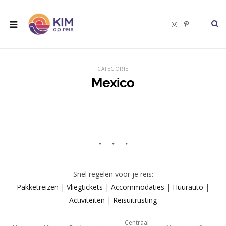
I
P
n
i
s
n
t
t
a
e
g
r
r
e
CATEGORIE
a
s
m
t
Mexico
Snel regelen voor je reis:
Pakketreizen
|
Vliegtickets
|
Accommodaties
|
Huurauto
|
Activiteiten
|
Reisuitrusting
Centraal-