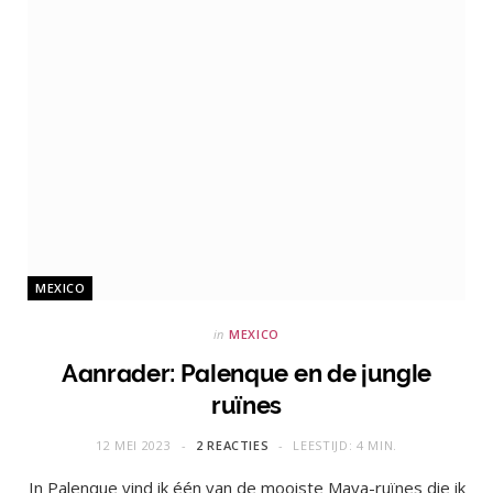
MEXICO
in
MEXICO
Aanrader: Palenque en de jungle
ruïnes
12 MEI 2023
2 REACTIES
LEESTIJD: 4 MIN.
In Palenque vind ik één van de mooiste Maya-ruïnes die ik