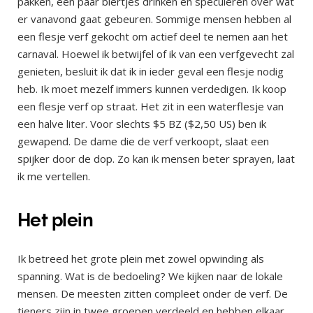
pakken, een paar biertjes drinken en speculeren over wat
er vanavond gaat gebeuren. Sommige mensen hebben al
een flesje verf gekocht om actief deel te nemen aan het
carnaval. Hoewel ik betwijfel of ik van een verfgevecht zal
genieten, besluit ik dat ik in ieder geval een flesje nodig
heb. Ik moet mezelf immers kunnen verdedigen. Ik koop
een flesje verf op straat. Het zit in een waterflesje van
een halve liter. Voor slechts $5 BZ ($2,50 US) ben ik
gewapend. De dame die de verf verkoopt, slaat een
spijker door de dop. Zo kan ik mensen beter sprayen, laat
ik me vertellen.
Het plein
Ik betreed het grote plein met zowel opwinding als
spanning. Wat is de bedoeling? We kijken naar de lokale
mensen. De meesten zitten compleet onder de verf. De
tieners zijn in twee groepen verdeeld en hebben elkaar