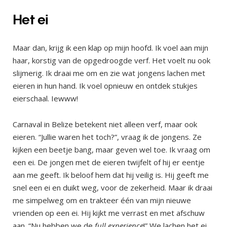
Het ei
Maar dan, krijg ik een klap op mijn hoofd. Ik voel aan mijn
haar, korstig van de opgedroogde verf. Het voelt nu ook
slijmerig. Ik draai me om en zie wat jongens lachen met
eieren in hun hand. Ik voel opnieuw en ontdek stukjes
eierschaal. Iewww!
Carnaval in Belize betekent niet alleen verf, maar ook
eieren. “Jullie waren het toch?”, vraag ik de jongens. Ze
kijken een beetje bang, maar geven wel toe. Ik vraag om
een ei. De jongen met de eieren twijfelt of hij er eentje
aan me geeft. Ik beloof hem dat hij veilig is. Hij geeft me
snel een ei en duikt weg, voor de zekerheid. Maar ik draai
me simpelweg om en trakteer één van mijn nieuwe
vrienden op een ei. Hij kijkt me verrast en met afschuw
aan. “Nu hebben we de
full experience
!” We lachen het ei